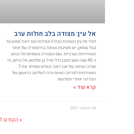
אל עין: מצודה בלב חולות ערב
לעיר אל עין השוכנת במזרח אמירות אבו דאבי ממש על
גבול עומאן, יש חשיבות עצומה בהיסטוריה של אחוד
האמירויות הערביות. שם התגוררה משפחת אל נהיאן
כ-40 שנה ושם כמובן גדל זאיד בן סולטאן אל נהיאן, מי
שהיה נשיאה של אבו דאבי והאיש שאיחד את 7
האמירויות למדינה האחת והיה לשליטה הראשון של
המדינה. אתרי המורשת
קרא עוד »
26 בדצמבר 2021
« הקודם
1