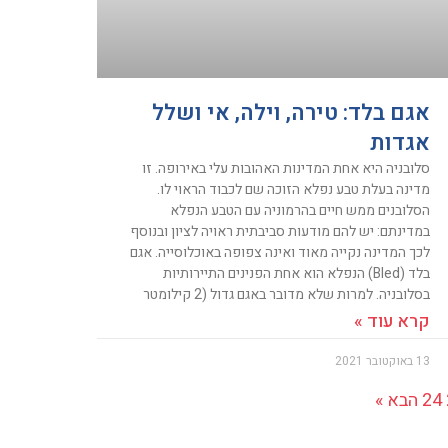
אגם בלד: טירה, וילה, אי ושלל
אגדות
סלובניה היא אחת המדינות האהובות עלי באירופה. זו
מדינה בעלת טבע נפלא הזוכה שם לכבוד הראוי לו.
הסלובנים ממש חיים בהרמוניה עם הטבע הנפלא
במדינתם: יש להם מודעות סביבתית ראויה לציון ובנוסף
לכך המדינה נקייה מאוד ואינה צפופה באוכלוסייה. אגם
בלד (Bled) הנפלא הוא אחת הפנינים התיירותיות
בסלובניה. למרות שלא מדובר באגם גדול (2 קילומטר
קרא עוד »
13 באוקטובר 2021
24
הבא »