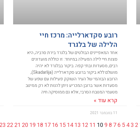
רובע סקדארלייה: מרכז חיי
הלילה של בלגרד
אחד המאפיינים הבולטים של בלגרד בירת סרביה, היא
סצנת חיי לילה הפעילה במיוחד: זו כוללת מועדונים
רבים, מסעדות ובתי קפה. ביקור בבלגרד לא יהיה
מושלם ללא ביקור ברובע סקדארלייה (Skadarlija),
הרובע הבוהמי של העיר השוקק פעילות עם שפע של
מסעדות אשר ברובן המכריע ניתן להנות לא רק ממיטב
מטעמי המטבח הסרבי, אלא גם ממוסיקה חיה
קרא עוד »
11 בנובמבר 2021
23
22
21
20
19
18
17
16
15
14
13
12
11
10
9
8
7
6
5
4
3
2