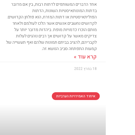
אחד הדברים המשותפים לדתות רבות, בין אם מדובר
בדתות המונותאיסטיות השונות, הדתות
הפוליתאיסטיות או דתות המזרח, הוא פולחן הקדושים.
לקדושים נחשבים אנשים אשר הלכו לעולמם ולאחר
מותם הוכרו כדמויות מופת. ביהדות מדובר יותר על
צדיקים מאשר על קדושים אך רבים נוהגים לעלות
לקבריהם, להציב בביתם תמונות שלהם ואף תעשייה של
קמעות התפתחה סביב הנושא זה.
קרא עוד »
18 במרץ 2022
איחוד האמירויות הערביות