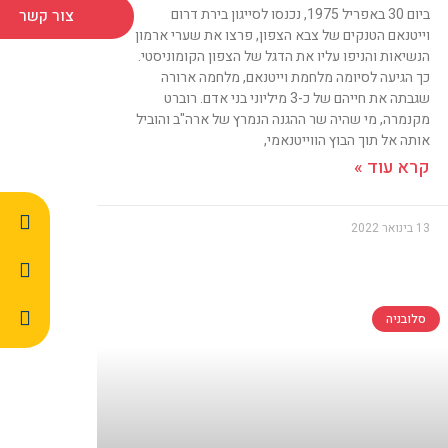
ביום 30 באפריל 1975, נכנסו לסייגון בירת דרום
צור קשר
וייטנאם הטנקים של צבא הצפון, פרצו את שערי ארמון
הנשיאות והניפו עליו את הדגל של הצפון הקומוניסטי.
כך הגיעה לסיומה מלחמת וייטנאם, מלחמה ארורה
שגבתה את חייהם של כ-3 מיליוני בני אדם. רוברט
מקנמרה, מי שהיה שר ההגנה הנמרץ של ארה"ב והוביל
אותה אל תוך הבוץ הווייטנאמי,
קרא עוד »
13 בינואר 2022
סלובניה