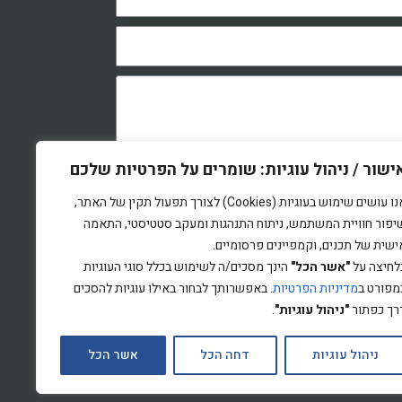
ישור / ניהול עוגיות: שומרים על הפרטיות שלכם
ה
אנו עושים שימוש בעוגיות (Cookies) לצורך תפעול תקין של האתר,
ל 'שלח' אני מאשר/ת כי קראתי את
מדיניות
יפור חוויית המשתמש, ניתוח התנהגות ומעקב סטטיסטי, התאמה
אני מסכימ/ה לעיבוד המידע שנמסר על-ידי
ישית של תכנים, וקמפיינים פרסומיים.
יניות, לצורך טיפול בפנייתי.
לחיצה על
"אשר הכל"
הינך מסכים/ה לשימוש בכלל סוגי העוגיות
מפורט ב
מדיניות הפרטיות
. באפשרותך לבחור באילו עוגיות להסכים
רך כפתור
"ניהול עוגיות"
.
ניהול עוגיות
דחה הכל
אשר הכל
בניית אתרים -