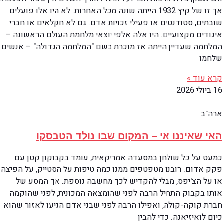
אך זו של קיץ 1932 הייתה שונה מכל האחרות. לא היו אלו פועלים
שובתים, סטודנטים או פעילי זכויות אדם. גם לא חקלאים או חברי
איגודים מקצועיים. היו אלה אלפי יוצאי מלחמת העולם הראשונה –
המלחמה שעדיין הייתה אז מוכרת בשם "המלחמה הגדולה" – אנשים
שלחמו
קרא עוד »
16 ביולי 2026
ארה"ב
האי שאיננו אי – המקום שבו נולד הטבסקו
כמעט על כל שולחן במסעדה אמריקאית, עומד בקבוקון קטן עם
פקק אדום. רובנו מטפטפים ממנו כמה טיפות על הסטייק, על הפיצה
או על הצ'יפס, מבלי להקדיש לכך מחשבה נוספת. אך המסע של
אותו בקבוק התחיל הרבה לפני שהומצאה המכונית, לפני שהוקמה
חברת קוקה-קולה, ואפילו הרבה לפני שבני אדם הגיעו לאזור שהוא
כיום לואיזיאנה. כדי להבין