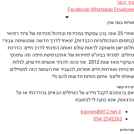
צור קשר
Facebook
Whatsapp
Envelope
אודות בנצי גורן
אחרי 25 שנה בהן עסקתי במכירות ובניהול מכירות של ציוד רפואי
(בתחום הטכנולוגיות הכבדות), יצאתי לדרך חדשה שמגשימה עבורי
חלום ישן ותשוקה לראות עולם ואותה הפכתי לדרך חיים: הדרכת
טיולים. למדתי בביה"ס לתיירות של אוניברסיטת חיפה וזה עיסוקי
העיקרי מאז שנת 2012. אני נהנה להכיר אנשים חדשים, לגלות
תרבויות ואורחות חיים אחרות, להעביר את העושר הזה למטיילים
שאיתי וליצור איתם חוויות חדשות להם ולי.
יצירת קשר
אם ברצונכם לקבל מידע על הטיולים הבאים בהדרכתי או על
הרצאות, אנא כתבו לי לכתובת
bgoren@012.net.il
054-2542262
שירותים