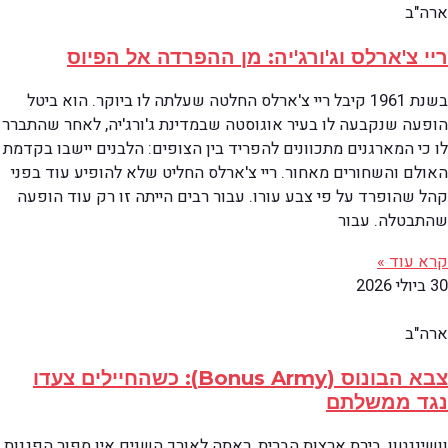
ארה"ב
ריי צ'ארלס וג'ורג'יה: מן ההפרדה אל הפיוס
בשנת 1961 קיבל ריי צ'ארלס החלטה שעלתה לו ביוקר. הוא ביטל
הופעה שנקבעה לו בעיר אוגוסטה שבמדינת ג'ורג'יה, לאחר שהתברר
לו כי המארגנים מתכוונים להפריד בין הצופים: הלבנים יישבו בקדמת
האולם והשחורים מאחור. ריי צ'ארלס החליט שלא להופיע עוד בפני
קהל שהופרד על פי צבע עורו. עבור רבים הייתה זו רק עוד הופעה
שהתבטלה. עבור
קרא עוד »
30 ביולי 2026
ארה"ב
צבא הבונוס (Bonus Army): כשהחיילים צעדו
נגד ממשלתם
וושינגטון, בירת ארצות הברית, ראתה לאורך השנים אין ספור הפגנות.