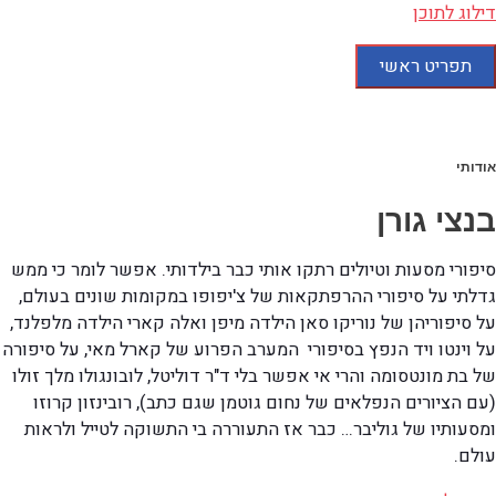
דילוג לתוכן
תפריט ראשי
אודותי
בנצי גורן
סיפורי מסעות וטיולים רתקו אותי כבר בילדותי. אפשר לומר כי ממש
גדלתי על סיפורי ההרפתקאות של צ'יפופו במקומות שונים בעולם,
על סיפוריהן של נוריקו סאן הילדה מיפן ואלה קארי הילדה מלפלנד,
על וינטו ויד הנפץ בסיפורי המערב הפרוע של קארל מאי, על סיפורה
של בת מונטסומה והרי אי אפשר בלי ד"ר דוליטל, לובונגולו מלך זולו
(עם הציורים הנפלאים של נחום גוטמן שגם כתב), רובינזון קרוזו
ומסעותיו של גוליבר… כבר אז התעוררה בי התשוקה לטייל ולראות
עולם.