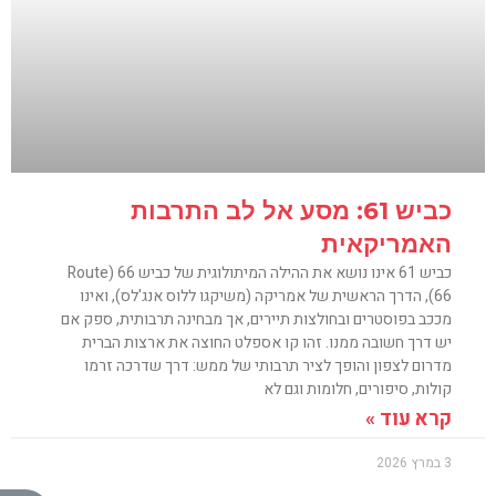
כביש 61: מסע אל לב התרבות
האמריקאית
כביש 61 אינו נושא את ההילה המיתולוגית של כביש 66 (Route
66), הדרך הראשית של אמריקה (משיקגו ללוס אנג'לס), ואינו
מככב בפוסטרים ובחולצות תיירים, אך מבחינה תרבותית, ספק אם
יש דרך חשובה ממנו. זהו קו אספלט החוצה את ארצות הברית
מדרום לצפון והופך לציר תרבותי של ממש: דרך שדרכה זרמו
קולות, סיפורים, חלומות וגם לא
קרא עוד »
3 במרץ 2026