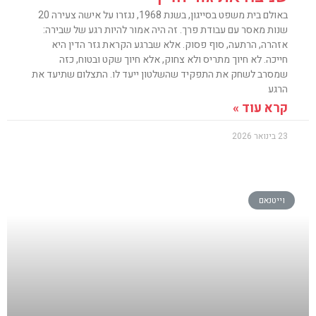
באולם בית משפט בסייגון, בשנת 1968, נגזרו על אישה צעירה 20
שנות מאסר עם עבודת פרך. זה היה אמור להיות רגע של שבירה:
אזהרה, הרתעה, סוף פסוק. אלא שברגע הקראת גזר הדין היא
חייכה. לא חיוך מתריס ולא צחוק, אלא חיוך שקט ובטוח, כזה
שמסרב לשחק את התפקיד שהשלטון ייעד לו. התצלום שתיעד את
הרגע
קרא עוד »
23 בינואר 2026
וייטנאם