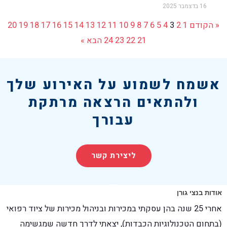
16 בדצמבר 2025
« הקודם
1
2
3
4
5
6
7
8
9
10
11
12
13
14
15
16
17
18
19
20
21
22
23
24
הבא »
אשמח לשמוע על האירוע שלך
ולהתאים הרצאה מרתקת
עבורך
ליצירת קשר
אודות בנצי גורן
אחרי 25 שנה בהן עסקתי במכירות ובניהול מכירות של ציוד רפואי
(בתחום הטכנולוגיות הכבדות), יצאתי לדרך חדשה שמגשימה