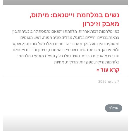
נשים במלחמת וייטנאם: מיתוס,
מאבק וזיכרון
כמו מלחמות רבות אחרות, מלחמת וייטנאם נתפסת לרוב כעימות בין
צבאות גבריים: חיילים בג'ונגל, גנרלים סביב מפות, רעש מטוסים
ומסוקים חגים מעל. אך מאחורי הדימויים האלו פעל כוח נוסף, שקט
ולעיתים אך מכריע: נשים. בשני צידי המתרס, בצפון ובדרום וייטנאם
וגם בצבא ארצות הברית, נשים נטלו חלק פעיל במאמץ המלחמתי:
כלוחמות גרילה, מפקדות, מרגלות, אחיות
קרא עוד »
7 בינואר 2026
ארה"ב