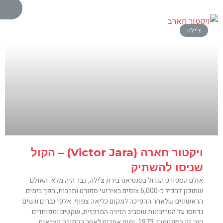
צ'ילה
ויקטור חארה (Victor Jara) – הקול
שניסו להשתיק
אולם הספורט הגדול בסנטיאגו בירת צ’ילה, כבר היה מלא. האולם
שתוכנן להכיל כ-6,000 צופים באירועי ספורט ותרבות, הפך בימים
הראשונים שלאחר ההפיכה למקום כליאה צפוף. אלפי גברים ונשים
נדחסו על הטריבונות שסביב הזירה המרכזית, שקטים ומפוחדים.
היה זה בספטמבר 1973, ימים אחדים לאחר ההפיכה הצבאית