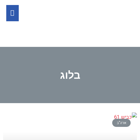
בלוג
ארה"ב