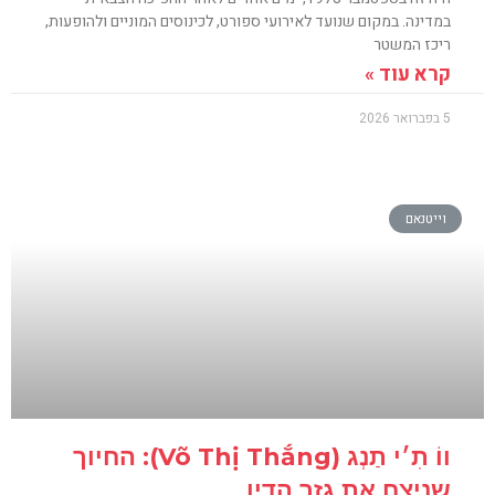
במדינה. במקום שנועד לאירועי ספורט, לכינוסים המוניים ולהופעות,
ריכז המשטר
קרא עוד »
5 בפברואר 2026
וייטנאם
ווֹ תִ׳י תַנְג (Võ Thị Thắng): החיוך
שניצח את גזר הדין