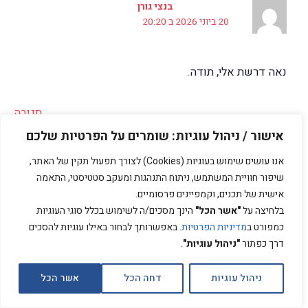
בנצי גורן
20 ביוני 2026 ב 20:20
נאה דרשת אלי, תודה.
תגובה
אישור / ניהול עוגיות: שומרים על הפרטיות שלכם
אנו עושים שימוש בעוגיות (Cookies) לצורך תפעול תקין של האתר,
כתיבת תגובה
שיפור חוויית המשתמש, ניתוח התנהגות ומעקב סטטיסטי, התאמה
אישית של תכנים, וקמפיינים פרסומיים.
האימייל לא יוצג באתר.
שדות החובה מסומנים
*
בלחיצה על
"אשר הכל"
הינך מסכים/ה לשימוש בכלל סוגי העוגיות
כמפורט ב
מדיניות הפרטיות
. באפשרותך לבחור באילו עוגיות להסכים
דרך כפתור
"ניהול עוגיות"
.
ניהול עוגיות
דחה הכל
אשר הכל
לקבלת עדכונים