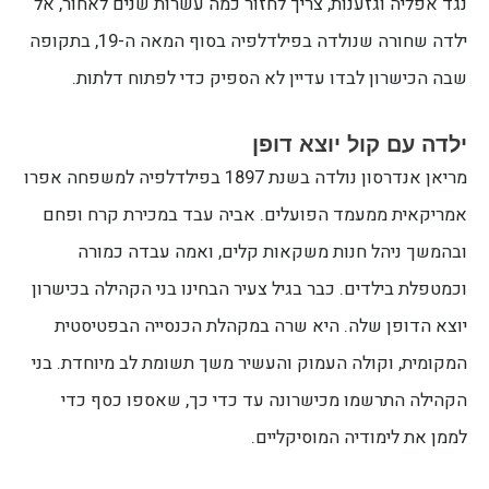
נגד אפליה וגזענות, צריך לחזור כמה עשרות שנים לאחור, אל
ילדה שחורה שנולדה בפילדלפיה בסוף המאה ה-19, בתקופה
שבה הכישרון לבדו עדיין לא הספיק כדי לפתוח דלתות.
ילדה עם קול יוצא דופן
מריאן אנדרסון נולדה בשנת 1897 בפילדלפיה למשפחה אפרו
אמריקאית ממעמד הפועלים. אביה עבד במכירת קרח ופחם
ובהמשך ניהל חנות משקאות קלים, ואמה עבדה כמורה
וכמטפלת בילדים. כבר בגיל צעיר הבחינו בני הקהילה בכישרון
יוצא הדופן שלה. היא שרה במקהלת הכנסייה הבפטיסטית
המקומית, וקולה העמוק והעשיר משך תשומת לב מיוחדת. בני
הקהילה התרשמו מכישרונה עד כדי כך, שאספו כסף כדי
לממן את לימודיה המוסיקליים.