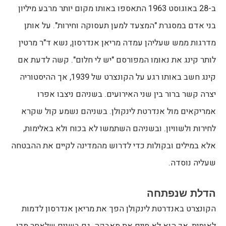
ב-28 באוגוסט 1963 התאספו באותו מקום יותר מרבע מיליון
בני אדם במסגרת "המצעד למען תעסוקה וחירות". על אותן
מדרגות ממש שעליהן עמדה מריאן אנדרסון, נשא ד"ר מרטין
לותר קינג את נאומו המפורסם "יש לי חלום". קשה לדעת אם
קינג חשב באותו רגע על הקונצרט של 1939, אך ההיסטוריה
יצרה קשר ברור בין שני האירועים. בשניהם ניצבו אפרו
אמריקאים מול אנדרטת לינקולן. בשניהם נשמע קול שקרא
לחירות ולשוויון. ובשניהם השתמשו לא בכוח ולא באלימות,
אלא במילים ובקולות כדי לדרוש מהמדינה לקיים את ההבטחה
שעליה נוסדה.
הדלת שנפתחה
הקונצרט באנדרטת לינקולן הפך את מריאן אנדרסון לדמות
לאומית, אך הוא לא סיים את מאבקה. גם בשנים שלאחר מכן