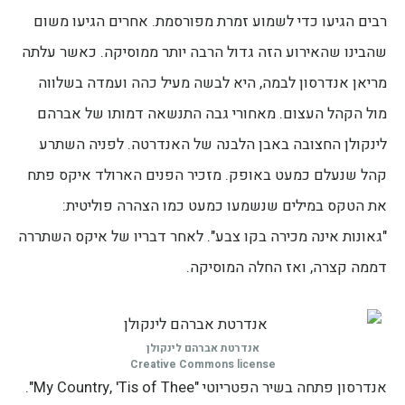
רבים הגיעו כדי לשמוע זמרת מפורסמת. אחרים הגיעו משום
שהבינו שהאירוע הזה גדול הרבה יותר ממוסיקה. כאשר עלתה
מריאן אנדרסון לבמה, היא לבשה מעיל כהה ועמדה בשלווה
מול הקהל העצום. מאחורי גבה התנשאה דמותו של אברהם
לינקולן החצובה באבן הלבנה של האנדרטה. לפניה השתרע
קהל שנעלם כמעט באופק. מזכיר הפנים הארולד איקס פתח
את הטקס במילים שנשמעו כמעט כמו הצהרה פוליטית:
"גאונות אינה מכירה בקו צבע". לאחר דבריו של איקס השתררה
דממה קצרה, ואז החלה המוסיקה.
אנדרטת אברהם לינקולן
Creative Commons license
אנדרסון פתחה בשיר הפטריוטי "My Country, 'Tis of Thee".