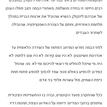
המקומות הסמליים ביותר במדינה: אנדרטת לינקולן. במובנים
רבים הייתה זו בחירה מושלמת. מאחורי הבמה ניצב פסלו הענק
של אברהם לינקולן, הנשיא שהוביל את ארצות הברית במהלך
מלחמת האזרחים, וחתם על הצהרת האמנציפציה שהובילה
לשחרור העבדים.
לפני הבמה נפרש המרחב הפתוח של השדרה הלאומית עד
אנדרטת וושינגטון. לא היו שם קירות. לא היו שם דלתות. לא
היה מי שיוכל להחליט מי רשאי להיכנס ומי לא. מה שהחל
כסירוב להופיע באולם סגור עמד להפוך למופע פתוח תחת
כיפת השמים, מול עשרות אלפי בני אדם.
ככל שהתקרב מועד הקונצרט, גברה בו ההתעניינות הציבורית.
עיתונים ברחבי המדינה דיווחו על האירוע הצפוי, תחנות רדיו