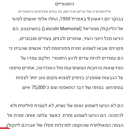
אילוסטרציה של מריאן אנדרסון, על בסיס תצלומים היסטוריים
בבוקר יום ראשון 9 באפריל 1939, החלו אלפי אנשים לנהור
אל הלינקולן ממוריאל (Lincoln Memorial) בוושינגטון. הם
הגיעו מכל רחבי העיר, שחורים ולבנים, צעירים ומבוגרים,
סקרנים שבאו לשמוע זמרת מפורסמת לצד אנשים שהבינו כי
הם עומדים להיות עדים לרגע היסטורי. חלקם עמדו על
המדשאות הרחבות המשתרעות מול האנדרטה, אחרים טיפסו
על הגבעות שמסביב בניסיון למצוא מקום טוב יותר לצפות
במתרחש. בסופו של דבר התאספו שם כ־75,000 איש.
הם לא הגיעו לשמוע נאום של נשיא, לא לעצרת פוליטית ולא
להפגנה. הם הגיעו לשמוע זמרת. כאשר עלתה אותה זמרת אל
הבמה המאולתרת שהוקמה למרגלות פסלו של אברהם לינקולן,