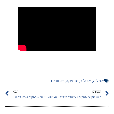
אפליה
,
ארה"ב
,
מוסיקה
,
שחורים
הקודם
הבא
קונגו סקוור: המקום שבו נולד הצליל של ניו אורלינס
האי שאיננו אי – המקום שבו נולד הטבסקו