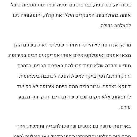
בשוודיה, בנורבגיה, בצרפת, בבריטניה ובמדינות נוספות קיבל
אותה בהתלהבות. המבקרים היללו את קולה, והופעותיה זכו
להצלחה גדולה.
מריאן אנדרסון לא הייתה היחידה שגילתה זאת. בשנים ההן
מצאו אמנים ואינטלקטואלים אפרו אמריקאים רבים באירופה,
חופש והכרה שלא תמיד זכו להם בארצות הברית. הזמרת
והרקדנית ג'וזפין בייקר למשל, הפכה לכוכבת בינלאומית
דווקא בצרפת. עבור רבים מהם הייתה אירופה לא רק יעד
להופעות, אלא מקום שבו כישרונם דיבר חזק יותר מצבע
עורם.
באירופה פגשה גם אנשים שהפכו לחבריה ותומכיה. אחד
מהם היה המלחין והפסנתרן הפיני הדגול ז'אן סיבליוס (Jean