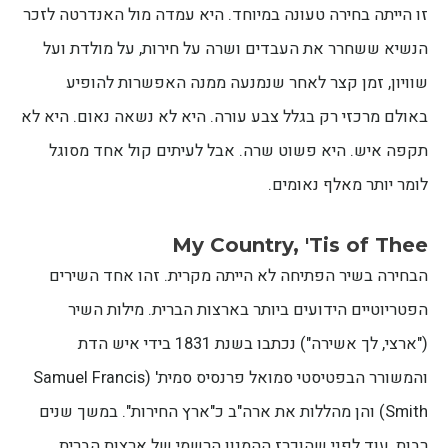
זו הייתה בחירה טעונה במיוחד. היא עמדה מול האנדרטה לזכר
הנשיא ששחרר את העבדים ושרה על חירות, על מולדת ועל
שוויון, זמן קצר לאחר שנמנעה ממנה האפשרות להופיע
באולם מרכזי רק בגלל צבע עורה. היא לא נשאה נאום. היא לא
תקפה איש. היא פשוט שרה. אבל לעיתים קול אחד מסוגל
לומר יותר מאלף נאומים.
My Country, 'Tis of Thee
הבחירה בשיר הפתיחה לא הייתה מקרית. זהו אחד השירים
הפטריוטיים הידועים ביותר בארצות הברית. מילות השיר
("ארצי, לך אשירה") נכתבו בשנת 1831 בידי איש הדת
והמשורר הבפטיסטי סמואל פרנסיס סמית' (Samuel Francis
Smith) והן מהללות את ארה"ב כ"ארץ החירות". במשך שנים
רבות, עוד לפני שהוכרז ההמנון הרשמי של ארצות הברית,