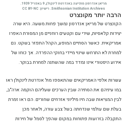
מריאן אנדרסון מופיעה באנדרטת לינקולן, 9 באפריל 1939.
Smithsonian Institution Archives. רישיון: CC BY-NC
הרבה יותר מקונצרט
הקונצרט של מריאן אנדרסון נמשך פחות משעה. היא שרה
יצירות קלאסיות, שירי עם וקטעים רוחניים מן המסורת האפרו
אמריקאית. כאשר הסתיים המופע, הקהל התפזר בשקט. גם
למחרת לא התרחש שינוי מיידי בחוקי ההפרדה. אך כוחו של
אירוע היסטורי אינו נמדד במה שהשתנה למחרת בבוקר.
עשרות אלפי האמריקאים שהתאספו מול אנדרטת לינקולן ראו
במו עיניהם את הסתירה שבין הערכים שעליהם הוקמה ארה"ב,
לבין המציאות שבה חיו מיליוני אזרחים שחורים. הם ראו זמרת
בעלת שם עולמי שנדחתה בשל צבע עורה, ולאחר מכן
התקבלה בזרועות פתוחות במקום שהפך לסמל של חירות