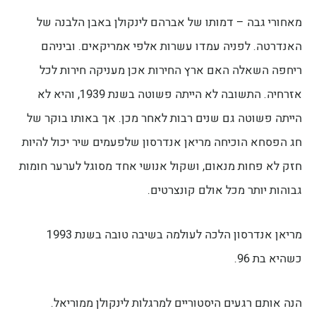
מאחורי גבה – דמותו של אברהם לינקולן באבן הלבנה של
האנדרטה. לפניה עמדו עשרות אלפי אמריקאים. וביניהם
ריחפה השאלה האם ארץ החירות אכן מעניקה חירות לכל
אזרחיה. התשובה לא הייתה פשוטה בשנת 1939, והיא לא
הייתה פשוטה גם שנים רבות לאחר מכן. אך באותו בוקר של
חג הפסחא הוכיחה מריאן אנדרסון שלפעמים שיר יכול להיות
חזק לא פחות מנאום, ושקול אנושי אחד מסוגל לערער חומות
גבוהות יותר מכל אולם קונצרטים.
מריאן אנדרסון הלכה לעולמה בשיבה טובה בשנת 1993
כשהיא בת 96.
הנה אותם רגעים היסטוריים למרגלות לינקולן ממוריאל.