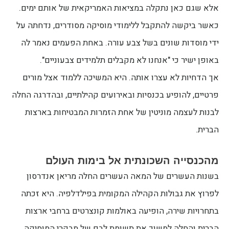
אלא שגם כאן נתקלה במציאות האמריקאית של אותם ימים.
כאשר ביקשה להתקבל ללימודי מוסיקה מסודרים, נדחתה על
ידי מוסדות שונים בשל צבע עורה. באחת הפעמים נאמר לה
באופן ישיר כי "אנחנו לא מקבלים תלמידים צבעוניים".
אך הדחיות לא עצרו אותה. היא המשיכה ללמוד אצל מורים
פרטיים, להופיע בכנסיות ובאירועים קהילתיים, ובהדרגה החלה
לבנות לעצמה מוניטין של אחת הזמרות המבטיחות בארצות
הברית.
מהכנסייה השכונתית אל בימות העולם
בשנות העשרים של המאה העשרים החלה מריאן אנדרסון
לפרוץ את גבולות הקהילה המקומית בפילדלפיה. היא זכתה
בתחרויות שירה, הופיעה באולמות קונצרטים ברחבי ארצות
הברית והחלה למשוך את תשומת לבם של מבקרי המוסיקה.