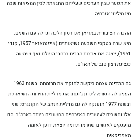
את הפער שבין הערכים שעליהם התגאתה לבין המציאות שבה
חיו מיליוני אזרחיה.
ההכרה הציבורית במריאן אנדרסון הלכה וגדלה עם השנים.
היא שרה בטקסי השבעה נשיאותיים (אייזנהאואר 1957, קנדי
1961), ייצגה את ארצות הברית ברחבי העולם ואף שימשה
כנציגת רצון טוב של האו"ם.
גם המדינה עצמה ביקשה להוקיר את תרומתה. בשנת 1963
העניק לה הנשיא לינדון ג'ונסון את מדליית החירות הנשיאותית
ובשנת 1977 הוענקה לה גם מדליית הזהב של הקונגרס: שני
אלו נחשבים לעיטורים האזרחיים החשובים ביותר בארה"ב. הם
מוענקים לאנשים שתרמו תרומה יוצאת דופן לאומה
האמריקאית.