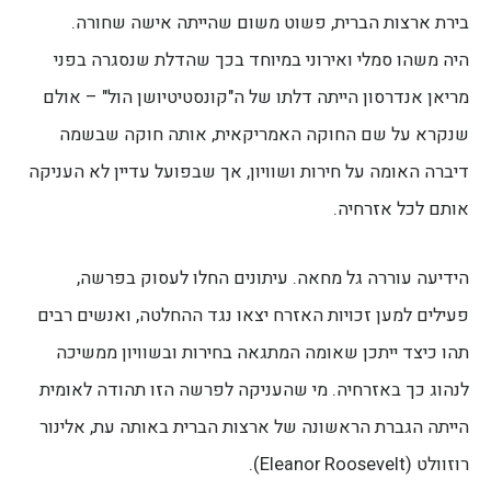
בירת ארצות הברית, פשוט משום שהייתה אישה שחורה.
היה משהו סמלי ואירוני במיוחד בכך שהדלת שנסגרה בפני
מריאן אנדרסון הייתה דלתו של ה"קונסטיטיושן הול" – אולם
שנקרא על שם החוקה האמריקאית, אותה חוקה שבשמה
דיברה האומה על חירות ושוויון, אך שבפועל עדיין לא העניקה
אותם לכל אזרחיה.
הידיעה עוררה גל מחאה. עיתונים החלו לעסוק בפרשה,
פעילים למען זכויות האזרח יצאו נגד ההחלטה, ואנשים רבים
תהו כיצד ייתכן שאומה המתגאה בחירות ובשוויון ממשיכה
לנהוג כך באזרחיה. מי שהעניקה לפרשה הזו תהודה לאומית
הייתה הגברת הראשונה של ארצות הברית באותה עת, אלינור
רוזוולט (Eleanor Roosevelt).