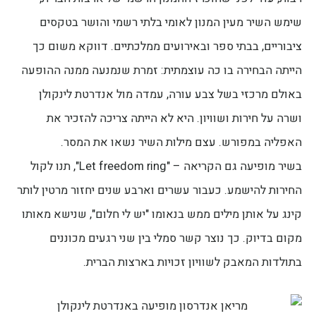
שימש השיר מעין המנון לאומי בלתי רשמי והושר בטקסים
ציבוריים, בבתי ספר ובאירועים ממלכתיים. דווקא משום כך
הייתה הבחירה בו כה עוצמתית: זמרת שנמנעה ממנה ההופעה
באולם מרכזי בשל צבע עורה, עמדה מול אנדרטת לינקולן
ושרה על חירות ושוויון. היא לא הייתה צריכה להזכיר את
האפליה במפורש. עצם מילות השיר נשאו את המסר.
בשיר מופיעה גם הקריאה – "Let freedom ring", תנו לקול
החירות להישמע. כעבור עשרים וארבע שנים יחזור מרטין לותר
קינג על אותן מילים ממש בנאומו "יש לי חלום", שנישא מאותו
מקום בדיוק. כך נוצר קשר סמלי בין שני רגעים מכוננים
בתולדות המאבק לשוויון זכויות בארצות הברית.