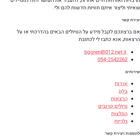
תרבויות ואורחות חיים אחרות, להעביר את העושר הזה למטיילים
שאיתי וליצור איתם חוויות חדשות להם ולי.
יצירת קשר
אם ברצונכם לקבל מידע על הטיולים הבאים בהדרכתי או על
הרצאות, אנא כתבו לי לכתובת
bgoren@012.net.il
054-2542262
שירותים
אודות
בלוג
הרצאות
טיולים קרובים
המלצות
גלריות
להזמנות ויצירת קשר