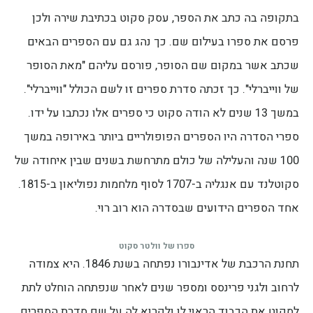
בתקופה בה כתב את הספר, עסק סקוט בכתיבת שירה ולכן
פרסם את ספרו בעילום שם. כך נהג גם עם הספרים הבאים
שכתב אשר במקום שם הסופר, פורסם עליהם "מאת הסופר
של ווייברלי". כך זכתה סדרת ספרים זו לשם הכולל "ווייברלי".
במשך 13 שנים לא הודה סקוט כי ספרים אלו נכתבו על ידו.
ספרי הסדרה היו הספרים הפופולריים ביותר באירופה במשך
100 שנה והעלילה של כולם מתרחשת בשנים שבין איחודה של
סקוטלנד עם אנגליה ב-1707 לסוף מלחמות נפוליאון ב-1815.
אחד הספרים הידועים שבסדרה הוא רוב רוי.
ספרו של וולטר סקוט
תחנת הרכבת של אדינבורו נפתחה בשנת 1846. היא צמודה
לרחוב ולגני פרינסס ומספר שנים לאחר שנפתחה הוחלט לתת
לסקוט את הכבוד הראוי לו ולקרוא לה על שם סדרת הספרים