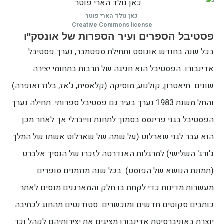
כאן נולד הארי פוטר
Creative Commons license
פסטיבל הספרים ועיר הספרות של אונסק"ו
בכל שנה בחודש אוגוסט ותחילת ספטמבר, נערך פסטיבל
אדינבורו. הפסטיבל הוא חגיגה של תרבות בתחומי יצירה
שונים: תיאטרון, קולנוע, מוסיקה (קלאסית, ג'אז, בלוז ואופרה)
והחל משנת 1983 נערך בעיר גם פסטיבל ספרותי. תחילה נערך
הפסטיבל בגני פרינסס בסמוך לתחנת ווייברלי אך לאחר מכן
הוא עבר לגני שארלוט (על שמה של שארלוט אשתו של המלך
ג'ורג' השלישי) למרגלות האנדרטה לזכרו של הנסיך אלברט
(תמונת הנושא של הפוסט). בכל שנה מוזמנים סופרים
מעשרות מדינות כדי לקחת בו חלק והמארגנים מנסים לאתר
כותבים סקוטים חדשים ומוכשרים. סטודנטים מהחוג לכתיבה
יוצרת באוניברסיטת אדינבורו מציגים את יצירותיהם לקהל וכך