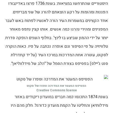
היסטוריים שהתרחשו במציאות: בשנת 1736 פרצו באדינבורו
הפגנות ומהומות על רקע הוצאתם להורג של שני מבריחים.
אחד הקצינים במשמרות העיר הורה לאנשיו לפתוח באש לעבר
המפגינים ומהירי נהרגו כמה אנשים. אותו קצין נתפס מאוחר
יותר על ידי ההמון שביצע בו לינץ'. בחלוף השנים הופקה סדרת
טלוויזיה על פי הסיפור וגם אופרה נכתבה על פיו. כאות הוקרה
לסקוט, עוטרה אחת המדרכות במרכז העיר (על יד קתדרלת
סנט ג'יילס) בפסיפס בצורת הסמל של "הלב של מידלות'יאן".
הפסיפס המעטר את המדרכה וספרו של סקוט
Creative Commons license
בשנת 1874 התכנסו כמה חברים במועדון ריקודים באזור
מידלותיאן והחליטו על הקמת מועדון כדורגל. חלק מהם היו