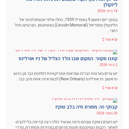
לינקולן
18 ביוני 2026
בבוקר יום ראשון 9 באפריל 1939, החלו אלפי אנשים לנהור אל
הלינקולן ממוריאל (Lincoln Memorial) בוושינגטון. הם הגיעו מכל
רחבי…
קרא עוד
קונגו סקוור: המקום שבו נולד הצליל של ניו אורלינס
2 ביוני 2026
יש ערים בארצות הברית שנראות אמריקאיות לחלוטין כבר מן הרגע
הראשון. ניו אורלינס (New Orleans) לבטח אינה אחת מהן. כבר…
קרא עוד
קבוקי-זה: מסורת חיה בלב טוקיו
20 במאי 2026
יש רגעים בטוקיו שבהם נדמה שהעיר כולה רצה קדימה בלי להביט
לאחור. רכבות השינקנסן חוצות מרחקים במהירות מסחררת, גורדי