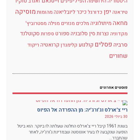
הפיליפינים
וייטנאם
היסטוריה
טוקיו
הירושימה
זאגרב
מוסיקה
יפן
כיכר
ליובליאנה
טיראנה
כדורגל
מהומות
מחאה
מיתולוגיה
מלכים
מנזרים
מנילה
מסטרוביץ'
נצרות
סין
סלובניה
ספורט
סקוטלנד
מקדוניה
ספרות
פסלים
סרביה
קולנוע
קרואטיה
קלימגדן
ריקוד
שחורים
פוסטים אחרונים
ריי צ'ארלס וג'ורג'יה: מן ההפרדה אל הפיוס
30 ביולי 2026
בשנת 1961 קיבל ריי צ'ארלס החלטה שעלתה לו ביוקר. הוא ביטל
הופעה שנקבעה לו בעיר אוגוסטה שבמדינת ג'ורג'יה, לאחר
שהתברר…