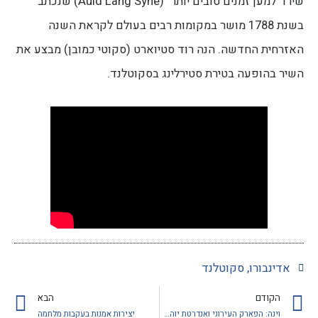
שירו "למען זמנים טובים יותר" (Auld Lang Syne) שנכתב
בשנת 1788 מושר במקומות רבים בעולם לקראת השנה
האזרחית החדשה. הנה רוד סטיוארט (סקוטי כמובן) מבצע את
השיר בהופעה בטירת סטירלינג בסקוטלנד.
אדינבורו
,
סקוטלנד
הקודם
הבא
וינה: הפארק העירוני ואנדרטת יוהאן שטראוס
יצירות אמנות בעקבות מלחמה