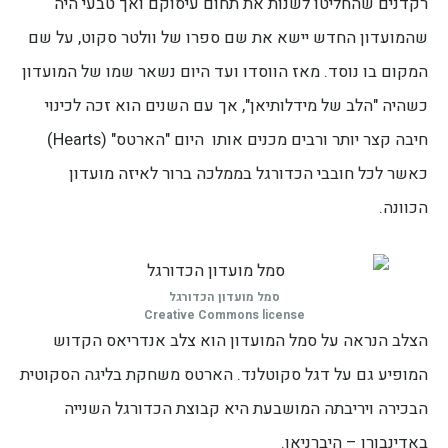
רקדנים שהחליטו לשנות את תחום עיסוקם ואך טבעי היה
שהמועדון החדש יישא את שם ספרו של וולטר סקוט, על שם
המקום בו נוסד. מאז הווסדו ועד היום נשאר שמו של המועדון
כשהיה "הלב של מידלותיאן", אך עם השנים הוא זכה לכינוי
חיבה קצר יותר ורבים מכנים אותו היום "הארטס" (Hearts)
כאשר לכל חובבי הכדורגל בממלכה ברור לאיזה מועדון
הכוונה.
סמל מועדון הכדורגל
Creative Commons license
הצלב הנראה על סמל המועדון הוא צלב אנדריאס הקדוש
המופיע גם על דגל סקוטלנד. הארטס משחקת בליגה הסקוטית
הבכירה ויריבתה המושבעת היא קבוצת הכדורגל השנייה
באדינבורו – היברניאן.