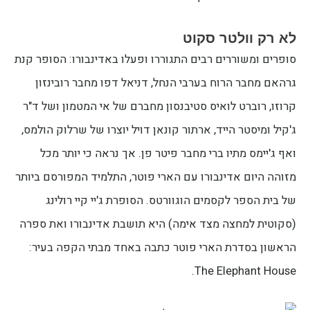
לא רק וולטר סקוט
סופרים ומשוררים רבים התגוררו ופעלו באדינבורו: הסופר קנת
גרהאם מחבר הרוח בערבי הנחל, דניאל דפו מחבר רובינזון
קרוזו, רוברט לואיס סטיבנסון מחברם של אי המטמון ושל ד"ר
ג'קיל ומיסטר הייד, ארתור קונאן דויל יוצרו של שרלוק הולמס,
ואף ג'יימס מתיו ברי מחבר פיטר פן. אך נראה כי יותר מכל
מזוהה היום אדינבורו עם הארי פוטר, התלמיד המפורסם ביותר
של בית הספר לקסמים הוגוורטס. הסופרת ג'יי קיי רולינג
(סקוטית למחצה מצד אימה) היא תושבת אדינבורו ואת ספרה
הראשון בסדרת הארי פוטר כתבה באחד מבתי הקפה בעיר:
The Elephant House.