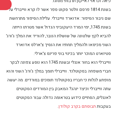
כיאה וכראוי לאייקון תרבותי מסוגו.
בשנת 1814 פרסם וולטר סקוט ספר אשר לו קרא ווייברלי על
שם גיבור הסיפור: אדוארד ווייברלי. עלילת הסיפור מתרחשת
בשנת 1745, ימי המרד היעקוביני הגדול אשר מטרתו הייתה
להביא לקץ שלטונה של שושלת הנובר, להוריד את המלך ג'ורג'
השני מכיסאו ולהמליך תחתיו את הנסיך צ'ארלס אדוארד
סטיוארט המוכר יותר בכינוי בוני פרינס צ'ארלי.
ווייברלי הוא בחור אנגלי ובשנת 1745 הוא נוסע צפונה לבקר
חברי משפחה בסקוטלנד. ווייברלי תומך במלך ג'ורג' השני והוא
מופתע לגלות כי חבריו בסקוטלנד תומכים במורדים. מה יעשה
עתה ווייברלי וכיצד ינהג? המאבק בין המורדים הסקוטים
לאנגלים, הסתיים כידוע בטראומה גדולה עבור הסקוטים
בעקבות
תבוסתם בקרב קולודן
.