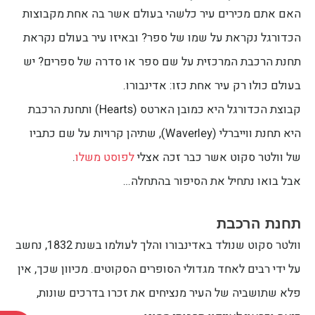
האם אתם מכירים עיר כלשהי בעולם אשר בה אחת מקבוצות
הכדורגל נקראת על שמו של ספר? ובאיזו עיר בעולם נקראת
תחנת הרכבת המרכזית על שם ספר או סדרה של ספרים? יש
בעולם כולו רק עיר אחת כזו: אדינבורו.
קבוצת הכדורגל היא כמובן הארטס (Hearts) ותחנת הרכבת
היא תחנת ווייברלי (Waverley), שתיהן קרויות על שם כתביו
של וולטר סקוט אשר כבר זכה אצלי
לפוסט משלו
.
אבל בואו נתחיל את הסיפור בהתחלה…
תחנת הרכבת
וולטר סקוט שנולד באדינבורו והלך לעולמו בשנת 1832, נחשב
על ידי רבים לאחד מגדולי הסופרים הסקוטים. מכיוון שכך, אין
פלא שתושביה של העיר מנציחים את זכרו בדרכים שונות,