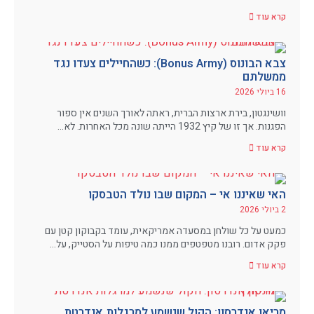
קרא עוד
צבא הבונוס (Bonus Army): כשהחיילים צעדו נגד
ממשלתם
16 ביולי 2026
וושינגטון, בירת ארצות הברית, ראתה לאורך השנים אין ספור
הפגנות. אך זו של קיץ 1932 הייתה שונה מכל האחרות. לא…
קרא עוד
האי שאיננו אי – המקום שבו נולד הטבסקו
2 ביולי 2026
כמעט על כל שולחן במסעדה אמריקאית, עומד בקבוקון קטן עם
פקק אדום. רובנו מטפטפים ממנו כמה טיפות על הסטייק, על…
קרא עוד
מריאן אנדרסון: הקול שנשמע למרגלות אנדרטת