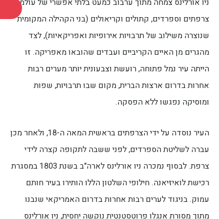
ניו אורלינס צמחה מתוך ערבוב כמעט בלתי אפשרי של עולמות:
צרפתים וספרדים, קתולים וקריאולים (בני הקהילה המקומית
שנוצרה משילוב של תרבויות אירופיות ואפריקאיות), לצד
מהגרים מן האיים הקריביים ועבדים שהובאו מאפריקה. זו
הייתה עיר נמל פתוחה, רועשת וצבעונית יותר מערים רבות
אחרות בדרום ארצות הברית, מקום שבו תרבויות, שפות
ומוסיקה נפגשו ללא הפסקה.
העיר נוסדה על ידי הצרפתים בראשית המאה ה-18, ולאחר מכן
עברה לשליטת הספרדים, לפני ששבה לתקופה קצרה לידי
צרפת. לבסוף נמכרה ניו אורלינס לארה"ב בשנת 1803 במסגרת
רכישת לואיזיאנה. חילופי השלטון הללו הותירו בעיר חותם
עמוק. בניגוד לערים רבות אחרות בדרום האמריקאי שנבנו
מתוך מסורת אנגלו פרוטסטנטית נוקשה יחסית, ניו אורלינס