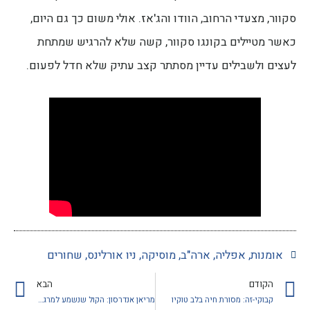
סקוור, מצעדי הרחוב, הוודו והג'אז. אולי משום כך גם היום,
כאשר מטיילים בקונגו סקוור, קשה שלא להרגיש שמתחת
לעצים ולשבילים עדיין מסתתר קצב עתיק שלא חדל לפעום.
אומנות
,
אפליה
,
ארה"ב
,
מוסיקה
,
ניו אורלינס
,
שחורים
הקודם
הבא
קבוקי-זה: מסורת חיה בלב טוקיו
מריאן אנדרסון: הקול שנשמע למרגלות אנדרטת לינקולן