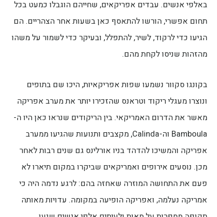
באלפי אנשים. עבדים אפריקאים, שחייהם הוגבלו כמעט בכל
תחום אפשרי, הורשו להתאסף כאן בשעות אחר הצהריים. הם
הגיעו כדי לרקוד, לשיר, להתפלל, ובעיקר כדי לשמור על משהו
מהזהות שניסו לקחת מהם.
בקונגו סקוור נשמעו שפות אפריקאיות, היכו שם בתופים
ונוצרו מעגלי ריקוד וטראנס שהזכירו יותר את מערב אפריקה
מאשר את הדרום האמריקאי. בין הריקודים שנראו כאן היו ה-
Bamboula וה-Calinda, מקצבים ותנועות שהגיעו ממערב
אפריקה והמשיכו להדהד בניו אורלינס גם שנים רבות לאחר
מכן. נוסעים אירופים ואמריקאים שביקרו במקום תיארו לא
פעם את התחושה המוזרה שאחזה בהם: לרגע נדמה היה כי
אמריקה נעלמה, ואפריקה הופיעה במקומה. עדויות מאותה
תקופה מספרות על מאות ולעיתים אלפי אנשים שנעו