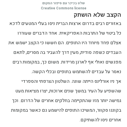
שלט בכיכר עם סיפור המקום
Creative Commons license
הקצב שלא הושתק
באזורים רבים בדרום ארצות הברית ניסו בעלי המטעים לדכא
כל ביטוי של התרבות האפריקאית. אחד הדברים שעוררו
אצלם פחד מיוחד היו התופים. הם חששו כי הקצב ישמש את
העבדים כשפה סודית, מעין דרך להעביר בה מסרים, לתאם
מפגשים ואולי אף לארגן מרידות. משום כך, במקומות רבים
נאסר על עבדים להשתמש בתופים ובכלי הקשה.
אך ניו אורלינס הייתה שונה. השלטון הצרפתי והספרדי
שהשפיע על העיר במשך שנים ארוכות, יצרו מציאות מעט
גמישה יותר מזו שהתקיימה בחלקים אחרים של הדרום. וכך
בקונגו סקוור, המשיכו התופים להישמע גם כאשר במקומות
אחרים ניסו להשתיקם.