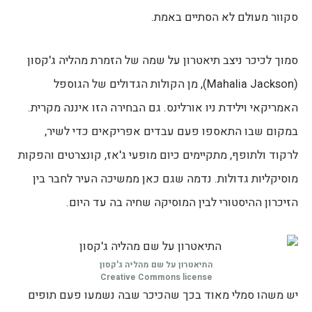
סקוור מעולם לא הסתיים באמת.
סמוך לכיכר ניצב תיאטרון על שמה של הזמרת מהליה ג'קסון
(Mahalia Jackson), מן הקולות הגדולים של הגוספל
האמריקאי וילידת ניו אורלינס. גם הבחירה הזו איננה מקרית.
במקום שבו התאספו פעם עבדים אפריקאים כדי לשיר,
לרקוד ולתופף, מתקיימים כיום מופעי ג'אז, קונצרטים והפקות
מוסיקליות גדולות. נדמה שגם כאן ממשיכה העיר לחבר בין
הזיכרון ההיסטורי לבין המוסיקה שחיה בה עד היום.
התיאטרון על שם מהליה ג'קסון
Creative Commons license
יש משהו סמלי מאוד בכך שהכיכר שבה נשמעו פעם תופים