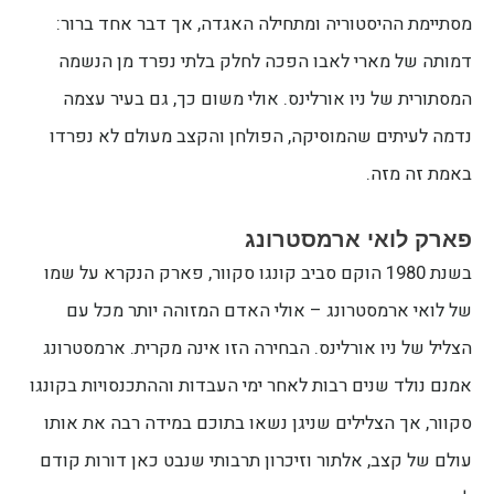
מסתיימת ההיסטוריה ומתחילה האגדה, אך דבר אחד ברור:
דמותה של מארי לאבו הפכה לחלק בלתי נפרד מן הנשמה
המסתורית של ניו אורלינס. אולי משום כך, גם בעיר עצמה
נדמה לעיתים שהמוסיקה, הפולחן והקצב מעולם לא נפרדו
באמת זה מזה.
פארק לואי ארמסטרונג
בשנת 1980 הוקם סביב קונגו סקוור, פארק הנקרא על שמו
של לואי ארמסטרונג – אולי האדם המזוהה יותר מכל עם
הצליל של ניו אורלינס. הבחירה הזו אינה מקרית. ארמסטרונג
אמנם נולד שנים רבות לאחר ימי העבדות וההתכנסויות בקונגו
סקוור, אך הצלילים שניגן נשאו בתוכם במידה רבה את אותו
עולם של קצב, אלתור וזיכרון תרבותי שנבט כאן דורות קודם