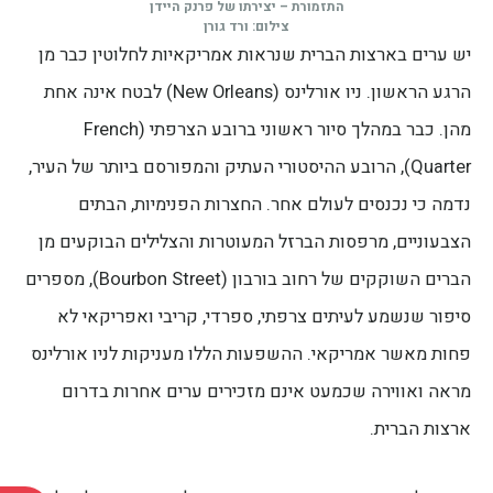
התזמורת – יצירתו של פרנק היידן
צילום: ורד גורן
יש ערים בארצות הברית שנראות אמריקאיות לחלוטין כבר מן
הרגע הראשון. ניו אורלינס (New Orleans) לבטח אינה אחת
מהן. כבר במהלך סיור ראשוני ברובע הצרפתי (French
Quarter), הרובע ההיסטורי העתיק והמפורסם ביותר של העיר,
נדמה כי נכנסים לעולם אחר. החצרות הפנימיות, הבתים
הצבעוניים, מרפסות הברזל המעוטרות והצלילים הבוקעים מן
הברים השוקקים של רחוב בורבון (Bourbon Street), מספרים
סיפור שנשמע לעיתים צרפתי, ספרדי, קריבי ואפריקאי לא
פחות מאשר אמריקאי. ההשפעות הללו מעניקות לניו אורלינס
מראה ואווירה שכמעט אינם מזכירים ערים אחרות בדרום
ארצות הברית.