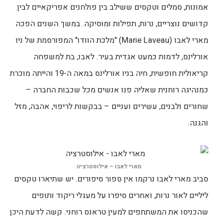
אמונות, סמלים וטקסים ששילב בין פולחנים אפריקאיים לבין
קדושים נוצריים, נרות, תפילות ומוסיקה. במשך השנים הפכה
מארי לאבו (Marie Laveau) "מלכת הוודו" המפורסמת של ניו
אורלינס, לדמות כמעט אגדית בעיר. לאבו, בת למשפחה
קריאולית חופשית, חיה בניו אורלינס במאה ה-19 והייתה מוכרת
כמנהיגה רוחנית שאליה פנו אנשים מכל שכבות החברה –
שחורים ולבנים, עשירים ועניים – בבקשות לריפוי, אהבה, מזל
והגנה.
מארי לאבו – אילוסטרציה
סביב מארי לאבו נרקמו אין ספור סיפורים. יש שתיארו טקסים
ליליים לאור נרות, ואחרים סיפרו על מעגלי ריקוד ותופים
שהכניסו את המשתתפים למעין טראנס רוחני. קשה לדעת היכן