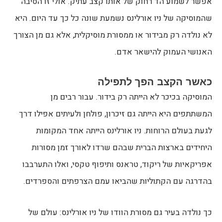
אפשר לשמוע הד רחוק של אותו קצב עתיק. אולי זו הסיבה
שהמוסיקה של ניו אורלינס נשמעת שונה כל כך עד היום. היא
לא נולדה רק מבידור או ממסורת מוסיקלית, אלא גם מן הצורך
האנושי העמוק להישאר אדם.
כאשר הקצב הפך לתפילה
המוסיקה בכיכר לא הייתה רק בידור. עבור רבים מן
המשתתפים היא הייתה גם זיכרון, פולחן ולעיתים אפילו דרך
לגעת בעולם הרוחות. ניו אורלינס הייתה אחד המקומות
היחידים בארצות הברית שבהם שרדו לאורך זמן מסורות
אפריקאיות של ריקוד, טראנס ותיפוף טקסי, ואלו התערבבו
בהדרגה עם הקתוליות שהביאו עמם הצרפתים והספרדים.
כך נולדה בעיר גם מסורת הוודו של ניו אורלינס: עולם של