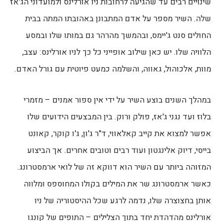
שינויים רבים עד שהגיעה לרחובות ניו אורלינס ולמועדוני הג'אז
שלה. השיר מספר על אדם המתבונן באהובתו המתה בבית
החולים סנט ג'יימס, ובהמשך מהרהר גם במותו שלו ובמסע
הלוויה שלו. יש כאן שילוב אופייני כל כך לניו אורלינס: עצב,
מוות, אלכוהול, גאווה, והשלמה כמעט פיוטית עם גורל האדם.
במהלך השנים בוצע השיר על ידי אין ספור אמנים – מזמרי
בלוז ועד נגני ג'אז, פולק ורוק. בין המבצעים הידועים שלו
אפשר למצוא את קייב קאלאווי, ד"ר ג'ון, ג'ו קוקר, קאונט
בייסי, דיוק אלינגטון ועוד רבים וטובים אחרים. אך הביצוע
המזוהה ביותר עם השיר הוא דווקא זה של לואי ארמסטרונג.
כאשר ארמסטרונג שר את המילים בקולו המחוספס ומלווה
אותן בחצוצרה שלו, נדמה לרגע שכל ההיסטוריה של ניו
אורלינס מהדהדת יחד בתוך הצלילים – התופים של קונגו