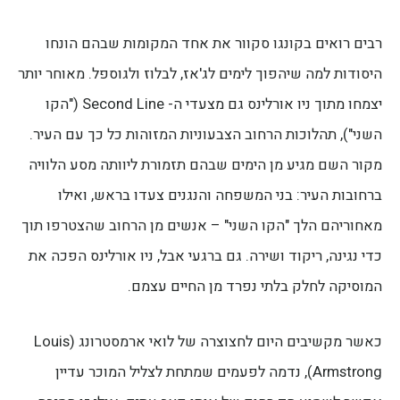
רבים רואים בקונגו סקוור את אחד המקומות שבהם הונחו
היסודות למה שיהפוך לימים לג'אז, לבלוז ולגוספל. מאוחר יותר
יצמחו מתוך ניו אורלינס גם מצעדי ה- Second Line ("הקו
השני"), תהלוכות הרחוב הצבעוניות המזוהות כל כך עם העיר.
מקור השם מגיע מן הימים שבהם תזמורת ליוותה מסע הלוויה
ברחובות העיר: בני המשפחה והנגנים צעדו בראש, ואילו
מאחוריהם הלך "הקו השני" – אנשים מן הרחוב שהצטרפו תוך
כדי נגינה, ריקוד ושירה. גם ברגעי אבל, ניו אורלינס הפכה את
המוסיקה לחלק בלתי נפרד מן החיים עצמם.
כאשר מקשיבים היום לחצוצרה של לואי ארמסטרונג (Louis
Armstrong), נדמה לפעמים שמתחת לצליל המוכר עדיין