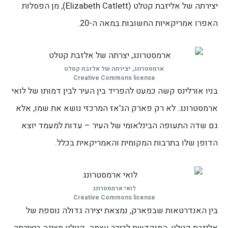
יצירתה של אליזבת קטלט (Elizabeth Catlett), מן הפסלות
האפרו אמריקאיות החשובות במאה ה-20.
ארמסטרונג, יצירתה של אלזבת קטלט
Creative Commons license
בניו אורלינס קשה כמעט להפריד בין העיר לבין דמותו של לואי
ארמסטרונג. לא רק פארק הג'אז המרכזי נושא את שמו, אלא
גם שדה התעופה הבינלאומי של העיר – עדות למעמד יוצא
הדופן שלו בתרבות המקומית והאמריקאית בכלל.
לואי ארמסטרונג
Creative Commons license
בין האנדרטאות שבפארק, נמצאת יצירה גדולה נוספת של
אליזבת קטלט, המוקדשת לכיכר עצמה. קטלט מציגה ביצירתה