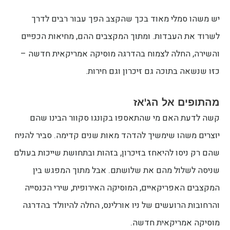
יש משהו סמלי מאוד בכך שהקצב הפך עבור רבים לדרך
לשרוד את העבדות. ומתוך המקצבים ההם, מחיאות הכפיים
והשירה, החלה לצמוח בהדרגה מוסיקה אמריקאית חדשה –
כזו שנשאה בתוכה גם זיכרון וגם חירות.
מהתופים אל הג'אז
קשה לדעת האם מי שהתאספו בקונגו סקוור הבינו שהם
יוצרים משהו שימשיך להדהד מאות שנים קדימה. סביר להניח
שהם רק ניסו להיאחז בזיכרון, בזהות ובתחושת שייכות בעולם
שניסה לשלול מהם את שלושתם. אבל מתוך המפגש בין
המקצבים האפריקאיים, המוסיקה האירופית, שירי הכנסייה
והרחובות הרועשים של ניו אורלינס, החלה להיוולד בהדרגה
מוסיקה אמריקאית חדשה.