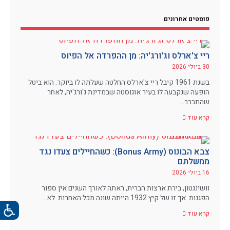
פוסטים אחרונים
ריי צ'ארלס וג'ורג'יה: מן ההפרדה אל הפיוס
30 ביולי 2026
בשנת 1961 קיבל ריי צ'ארלס החלטה שעלתה לו ביוקר. הוא ביטל
הופעה שנקבעה לו בעיר אוגוסטה שבמדינת ג'ורג'יה, לאחר
שהתברר…
קרא עוד
צבא הבונוס (Bonus Army): כשהחיילים צעדו נגד
ממשלתם
16 ביולי 2026
וושינגטון, בירת ארצות הברית, ראתה לאורך השנים אין ספור
הפגנות. אך זו של קיץ 1932 הייתה שונה מכל האחרות. לא…
קרא עוד