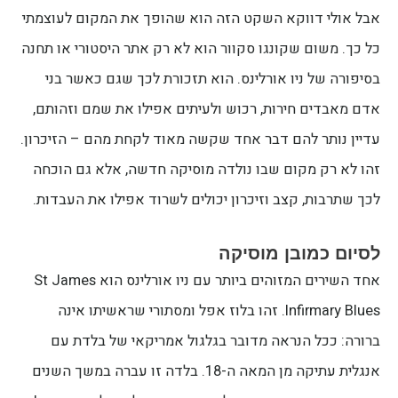
אבל אולי דווקא השקט הזה הוא שהופך את המקום לעוצמתי
כל כך. משום שקונגו סקוור הוא לא רק אתר היסטורי או תחנה
בסיפורה של ניו אורלינס. הוא תזכורת לכך שגם כאשר בני
אדם מאבדים חירות, רכוש ולעיתים אפילו את שמם וזהותם,
עדיין נותר להם דבר אחד שקשה מאוד לקחת מהם – הזיכרון.
זהו לא רק מקום שבו נולדה מוסיקה חדשה, אלא גם הוכחה
לכך שתרבות, קצב וזיכרון יכולים לשרוד אפילו את העבדות.
לסיום כמובן מוסיקה
אחד השירים המזוהים ביותר עם ניו אורלינס הוא St James
Infirmary Blues. זהו בלוז אפל ומסתורי שראשיתו אינה
ברורה: ככל הנראה מדובר בגלגול אמריקאי של בלדת עם
אנגלית עתיקה מן המאה ה-18. בלדה זו עברה במשך השנים