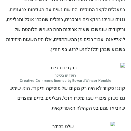
במעגלים לקצב התופים. היו שם נשים עם מטפחות צבעוניות,
נגנים שהיכו במקצבים מורכבים, רוכלים שמכרו אוכל ותבלינים,
וריקודים שנמשכו שעות ארוכות תחת השמש הלוהטת של
לואיזיאנה. עבור רבים מן המשתתפים, אלו היו השעות היחידות
בשבוע שבהן יכלו לחוש לרגע בני חורין.
רוקדים בכיכר
Creative Commons license by Edward Winsor Kemble
קונגו סקוור לא היה רק מקום של מוסיקה וריקוד. הוא שימש
גם כשוק ציבורי שבו נמכרו אוכל, תבלינים, בדים ומוצרים
שהביאו עמם בני הקהילה האפריקאית.