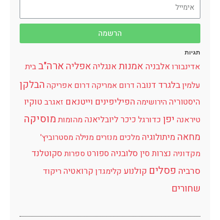
הרשמה
תגיות
ארה"ב
אמנות
אפליה
אלבניה
אנגליה
אדינבורו
בית
הבלקן
בלגרד
דנובה
עלמין
דרום אמריקה
דרום אפריקה
הפיליפינים
וייטנאם
היסטוריה
טוקיו
הירושימה
זאגרב
מוסיקה
יפן
כיכר
ליובליאנה
טיראנה
כדורגל
מהומות
מחאה
מיתולוגיה
מלכים
מנזרים
מנילה
מסטרוביץ'
נצרות
סין
סלובניה
ספורט
סקוטלנד
מקדוניה
ספרות
פסלים
סרביה
קולנוע
קרואטיה
קלימגדן
ריקוד
שחורים