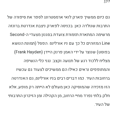
לכן.
גם כיום ממשיך פארק לואי ארמסטרונג לספר את סיפורה של
התרבות שנולדה כאן. בכניסה לפארק ניצבת אנדרטת ברונזה
מרשימה המתארת תזמורת צועדת בסגנון מצעדי ה-Second
Line המזוהים כל כך עם ניו אורלינס. הפסל (תמונת הנושא
בפוסט) שנוצר על ידי האמן פרנק היידן (Frank Hayden)
מצליח ללכוד רגע של תנועה וקצב: נגני כלי הנשיפה
והמתופפים נראים כאילו הם ממשיכים לצעוד גם עכשיו
ברחובות העיר. כמו דברים רבים בניו אורלינס, גם האנדרטה
הזו מזכירה שהמוסיקה כאן מעולם לא הייתה רק מופע, אלא
חלק בלתי נפרד מחיי הרחוב, מן הקהילה ומן הזיכרון התרבותי
של העיר.