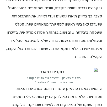
זו קבוצת גברים ונשים רוקדים, שרים ומתופפים במעין מעגל
קצבי. כך בדיוק תיארו נוסעים ועדי ראייה, את ההתכנסויות
שנערכו כאן בימי ראשון לפני יותר ממאתיים שנה. קטלט
שעסקה ביצירתה שוב ושוב בזהות האפרו אמריקאית, בזיכרון
ובעוולות העבדות והגזענות, בחרה שלא להציג כאן סבל או
אלימות ישירה, אלא דווקא את מה ששרד למרות הכול: הקצב,
הקהילה והתרבות.
רוקדים בפארק – יצירתה של אליזבת קטלט
Creative Commons license
הדמויות באנדרטה אינן עומדות דומם כמו באנדרטאות
מסורתיות, אלא נראות כאילו הן עדיין נעות לצלילי התופים.
בתוך השקט של הפארק נדמה לעיתים שהריקוד של קונגו