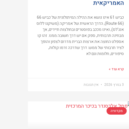
האמריקאית
כביש 61 אינו נושא את ההילה המיתולוגית של כביש 66
(Route 66), הדרך הראשית של אמריקה (משיקגו ללוס
אנג'לס), ואינו מככב בפוסטרים ובחולצות תיירים, אך
מבחינה תרבותית, ספק אם יש דרך חשובה ממנו. זהו קו
אספלט החוצה את ארצות הברית מדרום לצפון והופך
לציר תרבותי של ממש: דרך שדרכה זרמו קולות,
סיפורים, חלומות וגם לא
קרא עוד »
3 במרץ 2026
אין תגובות
מקדוניה