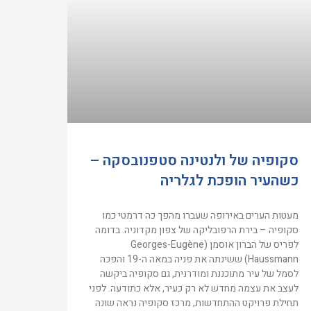
סקופיה של ולנטינה סטפנובסקה –
כשהעיר הופכת לגלריה
מעטות הערים באירופה שעברו מהפך כה דרמטי כמו
סקופיה – בירת הרפובליקה של צפון מקדוניה. בדומה
לפריס של הברון אוסמן (Georges-Eugène
Haussmann) ששינתה את פניה במאה ה-19 והפכה
לסמל של עיר מתוכננת ומודרנית, גם סקופיה ביקשה
לעצב את עצמה מחדש לא רק כעיר, אלא כתודעה. לפני
תחילת פרויקט ההתחדשות, מרכז סקופיה נראה שונה