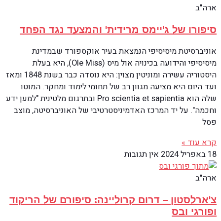
ארה"ב
סיפורו של ג'יימס מרידית' והמצעד נגד הפחד
אוניברסיטת מיסיסיפי הנמצאת בעיר אוקספורד שבמדינת
מיסיסיפי והידועה בכינויה אול מיס (Ole Miss), היא בעלת
היסטוריה עשירה ומוניטין מצוין: היא נוסדה כבר בשנת 1848 ומאז
ועד היום היא מציעה מגוון רב של תחומי לימוד ומחקר. המוטו
שלה הוא Pro scientia et sapientia ובתרגום מלטינית "למען ידע
וחכמה". על יד המרכז האדמיניסטרטיבי של האוניברסיטה, מוצב
פסל
קרא עוד »
18 באפריל 2024
אין תגובות
ארה"ב
צ'ארלסטון – דרום קרוליינה: סיפורם של הריקוד
ופורגי ובס