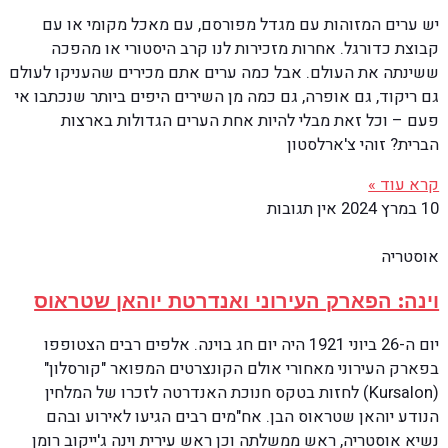
יש ערים המזוהות עם מגדל מפורסם, עם מאכל מקומי או עם
קבוצת כדורגל. אחרות מזכירות לנו קרב היסטורי או מהפכה
ששינתה את העולם. אבל כמה ערים אתם מכירים שהעניקו לעולם
גם ריקוד, גם אופרה, גם כמה מן השירים היפים ביותר שנכתבו אי
פעם – וכל זאת מבלי להיות אחת הערים הגדולות בארצות
הברית? זוהי צ'ארלסטון
קרא עוד »
10 במרץ 2024
אין תגובות
אוסטריה
וינה: הפארק העירוני ואנדרטת יוהאן שטראוס
יום ה-26 ביוני 1921 היה יום חג בוינה. אלפים רבים הצטופפו
בפארק העירוני מאחורי אולם הקונצרטים המפואר "קורסלון"
(Kursalon) לחזות בטקס חנוכת האנדרטה לזכרו של המלחין
הנודע יוהאן שטראוס הבן. אח"מים רבים הגיעו לאירוע ובהם
נשיא אוסטריה, ראש ממשלתה וכן ראש עירית וינה ג'ייקוב רומן