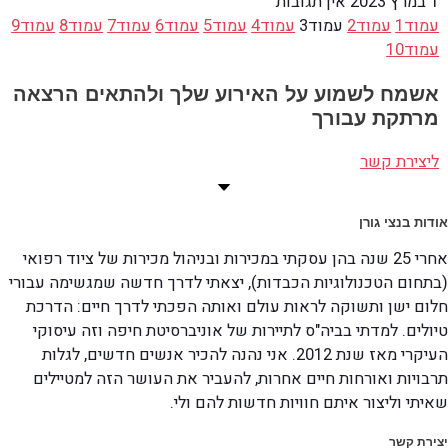
1 במרץ 2023
אין תגובות
עמוד
1
עמוד
2
עמוד
3
עמוד
4
עמוד
5
עמוד
6
עמוד
7
עמוד
8
עמוד
9
עמוד
10
אשמח לשמוע על האירוע שלך ולהתאים הרצאה
מרתקת עבורך
ליצירת קשר
אודות בנצי גורן
אחרי 25 שנה בהן עסקתי במכירות ובניהול מכירות של ציוד רפואי
(בתחום הטכנולוגיות הכבדות), יצאתי לדרך חדשה שמגשימה עבורי
חלום ישן ותשוקה לראות עולם ואותה הפכתי לדרך חיים: הדרכת
טיולים. למדתי בביה"ס לתיירות של אוניברסיטת חיפה וזה עיסוקי
העיקרי מאז שנת 2012. אני נהנה להכיר אנשים חדשים, לגלות
תרבויות ואורחות חיים אחרות, להעביר את העושר הזה למטיילים
שאיתי וליצור איתם חוויות חדשות להם ולי.
יצירת קשר