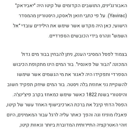
האבורנג'ינים, התושבים הקדומים של קיטו היה "יאביראק"
(Yavirac). על פי כתבי חואן ולאסקו, היסטוריון מהמסדר
הישועי, כאן היה מקדש אשר שימש את הילידים עובדי "אל
השמש" ונהרס בידי הכובשים הספרדיים.
בצמוד לפסל המסיבי הענק, ניתן להבחין בבור מים גדול
המכונה "הבור של פאנסיו". בור המים הינו מתקופת הכיבוש
הספרדי ותפקידו היה לאגור את מי הגשמים אשר שימשו
להשקיית גני אחוזת בלה ויסטה. בור המים שיחק תפקיד חשוב
והיסטורי בשנת 1822 כאשר שימש כמאחז בקרב פיצ'ינצ'ה.
הפסל הדתי קיבל את ברכת הארכיבישוף האחד עשר של קיטו,
פאבלו מוניוז וגה והפך כאתר עליה לרגל עבור המאמינים, היום
זוהי האטרקציה התיירותית המדוברת ביותר וגאוות קיטו,