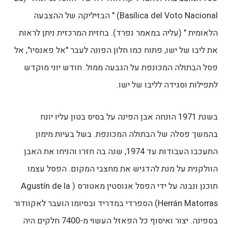
Basílica del Voto Nacional) " הבזיליקה של ההצבעה
הלאומית " (עליה במאמר נפרד). בחזית המרכזית ניתן לראות
את ליבו של ישו, פתוח כמו חלון הפונה לעבר "אל פאנסיו", אל
פסל הבתולה המכונפת על הגבעה ממול. חודש יוני מוקדש
לתפילות וסגידה לליבו של ישו.
בשנת 1971 הונחה אבן הפינה על בסיס בטון עליו יונח
בהמשך פסלה של הבתולה המכונפת. בשל בעיות מימון
התעכבו העבודות עד 1974, שנה בה חזרו והניחו את האבן
הוולקנית על מנת להדגיש את מחצבי המקום. הפסל עצמו
תוכנן ונבנה על ידי הפסל אגוסטין מאטורס ( Agustín de la
Herrán Matorras) הספרדי במדריד ובסיומו הועבר לאקוודור
בספינה. יצור ואיסוף כל הפאזל העשוי מ-7400 חלקים היה