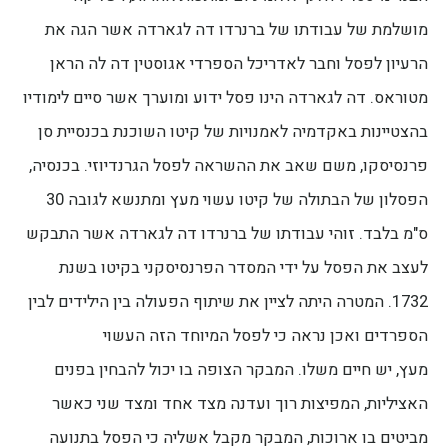
מושלמת של עבודתו של ברנרדו דה לגארדה אשר הגה את
הרעיון לפסל וחבר לאדריכל הספרדי אגוסטין דה לה הראן
מטוראס. דה לגארדה הינו פסל ידוע ומוערך אשר סיים לימודיו
בהצטיינות באקדמיה לאמנויות של קיטו השוכנת בכנסיית סן
פרנסיסקו, משם שאב את ההשראה לפסל הגרנדיוזי. בכנסיה,
הפסלון של הבתולה של קיטו עשוי מעץ ומתנשא לגובה 30
ס"מ בלבד. זוהי עבודתו של ברנרדו דה לגארדה אשר התבקש
לעצב את הפסל על ידי המסדר הפרנסיסקני בקיטו בשנת
1732. המטרה היתה לציין את שיתוף הפעולה בין הילידים לבין
הספרדים ואכן נראה כי לפסל המיוחד הזה העשוי
מעץ, יש חיים משלו. המבקר הצופה בו יכול להבחין בפנים
האציליות, המפיצות רוך ועדנה מצד אחד ומצד שני כאשר
מביטים בו ארוכות, המבקר מקבל אשליה כי הפסל בתנועה