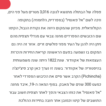
פסלה של הבתולה מתנשא לגובה 3,016 מטרים מעל פני הים,
וזכה לשם "אל פאנסיו" (בספרדית, הלחמניה) בתקופה
הקולוניאלית. מכיוון שהמקום היווה את נקודת הגבול, הקימו
שם הכובשים הספרדים מחנה צבאי עם מגדלי תצפית מהם
ניתן היה להגן על העיר מפני פולשים זרים. אזור זה היה גם
המקום בו נשמעה בפעם הראשונה קריאת החירות והכרזת
העצמאות של אקוודור. שנת 1822 היתה שנה משמעותית
בהיסטוריה של אקוודור: בשנה זו נערך כאן קרב פיצ'ינצ'ה
(Pichincha) הקרב אשר סיים את הכיבוש הספרדי לאחר
כמעט 300 שנים של מאבק. בסוף המאה ה-19, איבד מחנה
"אל פאנסיו" את כוחו הצבאי והפך לאתר תצפית חשוב עבור
התושבים של קיטו וכמובן אתר חובה בתיירות ההולכת