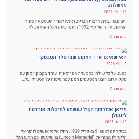
ממשלתם
16 ביולי 2026
וושינגטון, בירת ארצות הברית, ראתה לאורך השנים אין ספור
הפגנות. אך זו של קיץ 1932 הייתה שונה מכל האחרות. לא…
קרא עוד
האי שאיננו אי – המקום שבו נולד הטבסקו
2 ביולי 2026
כמעט על כל שולחן במסעדה אמריקאית, עומד בקבוקון קטן עם
פקק אדום. רובנו מטפטפים ממנו כמה טיפות על הסטייק, על…
קרא עוד
מריאן אנדרסון: הקול שנשמע למרגלות אנדרטת
לינקולן
18 ביוני 2026
בבוקר יום ראשון 9 באפריל 1939, החלו אלפי אנשים לנהור אל
הלינקולן ממוריאל (Lincoln Memorial) בוושינגטון. הם הגיעו מכל