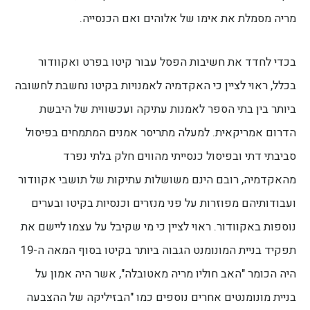
מריה מסמלת את אימו של אלוהים ואם הכנסייה.
בכדי לחדד את חשיבות הפסל עבור קיטו בפרט ואקוודור
בכלל, ראוי לציין כי האקדמיה לאמנויות בקיטו נחשבת לחשובה
ביותר בין בתי הספר לאמנות עתיקה ועכשווית של היבשת
הדרום אמריקאית. למעלה מתריסר אמנים המתמחים בפיסול
סביבתי דתי ובפיסול כנסייתי מהווים חלק בלתי נפרד
מהאקדמיה, רובם הינם משושלות עתיקות של תושבי אקוודור
ועבודותיהם מפוזרות על פני מנזרים וכנסיות בקיטו ובערים
נוספות באקוודור. ראוי לציין כי מי שקיבל על עצמו ליישם את
תפקיד בניית המונומנט הגבוה ביותר בקיטו בסוף המאה ה-19
היה הכומר "האב חוליו מריה מאטובלה", אשר היה אמון על
בניית מונומנטים אחרים נוספים כמו "הבזיליקה של ההצבעה