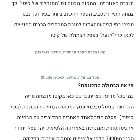
וגוברת באזור זה. המקום מכונה גם "המגדלור של קיטו": כך
צמחה התיירות סביב הפסל החשוב ביותר בעיר וכך נבנו
סביבו בתי קפה ומסעדות לטובת המבקרים הרבים המגיעים
לכאן כדי "לגעת" בפסל הבתולה של קיטו.
קיטו במבט מפסל הבתולה. צילום: בנצי גורן
פסל הבתולה. צילום: Shutterstock
מי את הבתולה המכונפת?
כמו בכל מדינה נוצרית,כך גם כאן בקיטו מונצחת מריה
הקדושה בפסל סביבתי ענק המכונה הבתולה המכונפת (בשל
כנפיה). פסלה הפך לאחד האתרים המדוברים גם מבחינה
ארכיטקטונית ואמנותית באמריקה הלטינית. זהו פסל ייחודי
הבנוי מ-7400 חלקי אלומיניום ומתכות אחרות, רפליקה