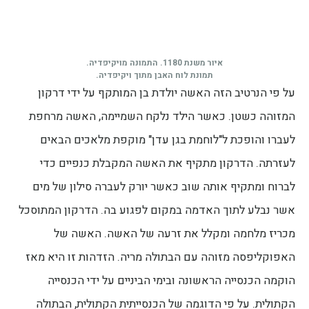
איור משנת 1180. התמונה מויקיפדיה.
תמונת לוח האבן מתוך ויקיפדיה.
על פי הנרטיב הזה האשה יולדת בן המותקף על ידי דרקון
המזוהה כשטן. כאשר הילד נלקח השמיימה, האשה מרחפת
לעברו והופכת ל"לוחמת בגן עדן" מוקפת מלאכים הבאים
לעזרתה. הדרקון מתקיף את האשה המקבלת כנפיים כדי
לברוח ומתקיף אותה שוב כאשר יורק לעברה סילון של מים
אשר נבלע לתוך האדמה במקום לפגוע בה. הדרקון המתוסכל
מכריז מלחמה ומקלל את זרעה של האשה. האשה של
האפוקליפסה מזוהה עם הבתולה מריה. הזדהות זו היא מאז
הוקמה הכנסייה הראשונה ובימי הביניים על ידי הכנסייה
הקתולית. על פי הדוגמה של הכנסייתית הקתולית, הבתולה