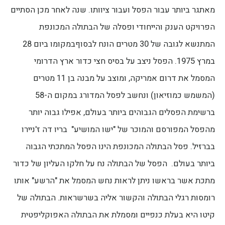
מאתגר ביותר עבור הפסל ועבור ציוותו. שנה לאחר מכן הסתיים
הפרויקט הענק והייחודי ופסלה של הבתולה המכונפת
המתנשא לגובה של 30 מטרים הונח לבסוףבמקומו ביום 28
במרץ 1975. הפסל ניצב על בסיס חצי כדור ארץ הדרומי
המסמל את דרום אמריקה, ומוצב על מבנה בן 11 מטרים
(המשמש כמוזיאון) ונחשב לפסל המדורג במקום ה-58
ברשימת הפסלים הגבוהים ביותר בעולם, אפילו גבוה יותר
מהפסל המפורסם והמוכר של "ישו המושיע" בריו דה ז'ניירו
בברזיל. פסל הבתולה המכונפת הינו הפסל המתכתי הגבוה
ביותר בעולם. הפסל של הבתולה נח על חלקו העליון של כדור
מתכת אשר בראשו ניתן לראות נחש המסמל את "הרשע" אותו
רומסות רגלי הבתולה והקשור אליה בשרשראות. הבתולה של
קיטו היא בעלת כנפיים ומסמלת את הבתולה האפוקליפטית