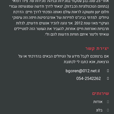
אחרי 25 שנה בהן עסקתי במכירות ובניהול מכירות של ציוד רפואי
(בתחום הטכנולוגיות הכבדות), יצאתי לדרך חדשה שמגשימה עבורי
חלום ישן ותשוקה לראות עולם ואותה הפכתי לדרך חיים: הדרכת
טיולים. למדתי בביה"ס לתיירות של אוניברסיטת חיפה וזה עיסוקי
העיקרי מאז שנת 2012. אני נהנה להכיר אנשים חדשים, לגלות
תרבויות ואורחות חיים אחרות, להעביר את העושר הזה למטיילים
שאיתי וליצור איתם חוויות חדשות להם ולי.
יצירת קשר
אם ברצונכם לקבל מידע על הטיולים הבאים בהדרכתי או על
הרצאות, אנא כתבו לי לכתובת
bgoren@012.net.il
054-2542262
שירותים
אודות
בלוג