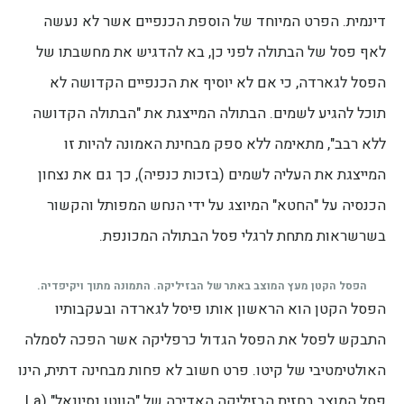
דינמית. הפרט המיוחד של הוספת הכנפיים אשר לא נעשה
לאף פסל של הבתולה לפני כן, בא להדגיש את מחשבתו של
הפסל לגארדה, כי אם לא יוסיף את הכנפיים הקדושה לא
תוכל להגיע לשמים. הבתולה המייצגת את "הבתולה הקדושה
ללא רבב", מתאימה ללא ספק מבחינת האמונה להיות זו
המייצגת את העליה לשמים (בזכות כנפיה), כך גם את נצחון
הכנסיה על "החטא" המיוצג על ידי הנחש המפותל והקשור
בשרשראות מתחת לרגלי פסל הבתולה המכונפת.
הפסל הקטן מעץ המוצב באתר של הבזיליקה. התמונה מתוך ויקיפדיה.
הפסל הקטן הוא הראשון אותו פיסל לגארדה ובעקבותיו
התבקש לפסל את הפסל הגדול כרפליקה אשר הפכה לסמלה
האולטימטיבי של קיטו. פרט חשוב לא פחות מבחינה דתית, הינו
פסל המוצב בחזית הבזיליקה האדירה של "הווטו נסיונאל" (La