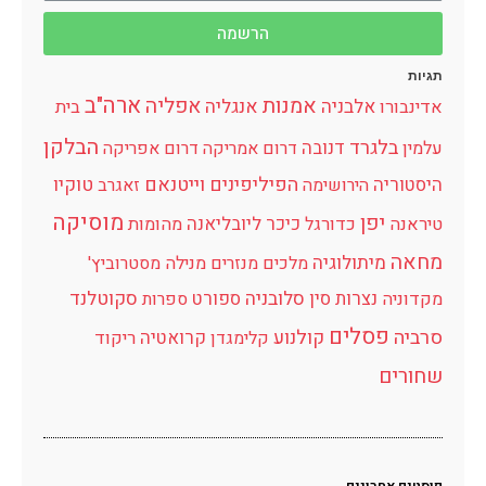
הרשמה
תגיות
ארה"ב
אמנות
אפליה
אלבניה
אנגליה
אדינבורו
בית
הבלקן
בלגרד
דנובה
עלמין
דרום אמריקה
דרום אפריקה
הפיליפינים
וייטנאם
היסטוריה
טוקיו
הירושימה
זאגרב
מוסיקה
יפן
כיכר
ליובליאנה
טיראנה
כדורגל
מהומות
מחאה
מיתולוגיה
מלכים
מנזרים
מנילה
מסטרוביץ'
נצרות
סין
סלובניה
ספורט
סקוטלנד
מקדוניה
ספרות
פסלים
סרביה
קולנוע
קרואטיה
קלימגדן
ריקוד
שחורים