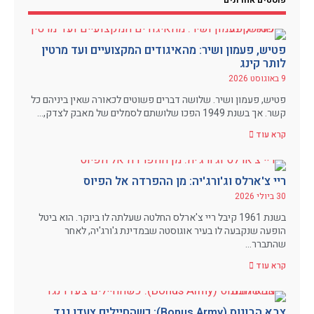
פוסטים אחרונים
פטיש, פעמון ושיר: מהאיגודים המקצועיים ועד מרטין
לותר קינג
9 באוגוסט 2026
פטיש, פעמון ושיר. שלושה דברים פשוטים לכאורה שאין ביניהם כל
קשר. אך בשנת 1949 הפכו שלושתם לסמלים של מאבק לצדק,…
קרא עוד
ריי צ'ארלס וג'ורג'יה: מן ההפרדה אל הפיוס
30 ביולי 2026
בשנת 1961 קיבל ריי צ'ארלס החלטה שעלתה לו ביוקר. הוא ביטל
הופעה שנקבעה לו בעיר אוגוסטה שבמדינת ג'ורג'יה, לאחר
שהתברר…
קרא עוד
צבא הבונוס (Bonus Army): כשהחיילים צעדו נגד