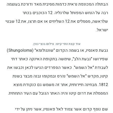
הבתולה המכונפת נראית כדמות מסיבית מאד ודורכת בעוצמה
רבה על הנחש המפותל שלרגליה. 12 הכוכבים בכתר
שלראשה, מסמלים את 12 השליחים או אם תרצו, את 12 שבטי
ישראל.
עוד קצת נופי קיטו. צילום בנצי גורן.
גבעת פאנסיו, או בשמה הקדום "שונגולומא" (Shungoloma)
שפירושו "גבעת הלב", שימשה בתקופת האינקה כאתר דתי
לעבודת "אל השמש". כאשר הספרדים הגיעו לכאן וכבשו את
קיטו, מקדש "אל השמש" נהרס ובמקומו נבנה מבצר בשנת
1812. מבחינה תיירותית, אתר זה משמש גם כנקודת מוצא
המסמלת את דרום קיטו והיה האתר הגובל עם העיר התחתית.
שם נוסף קדום אשר צמוד לאל פאנסיו, אשר ניתן על ידי