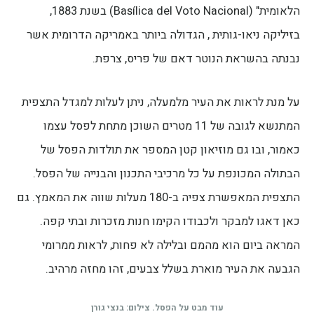
הלאומית" (Basílica del Voto Nacional) בשנת 1883,
בזיליקה ניאו-גותית , הגדולה ביותר באמריקה הדרומית אשר
נבנתה בהשראת הנוטר דאם של פריס, צרפת.
על מנת לראות את העיר מלמעלה, ניתן לעלות למגדל התצפית
המתנשא לגובה של 11 מטרים השוכן מתחת לפסל עצמו
כאמור, ובו גם מוזיאון קטן המספר את תולדות הפסל של
הבתולה המכונפת על כל מרכיבי התכנון והבנייה של הפסל.
התצפית המאפשרת צפיה ב-180 מעלות שווה את המאמץ. גם
כאן דאגו למבקר ולכבודו הקימו חנות מזכרות ובתי קפה.
המראה ביום הוא מהמם ובלילה לא פחות, לראות ממרומי
הגבעה את העיר מוארת בשלל צבעים, זהו מחזה מרהיב.
עוד מבט על הפסל. צילום: בנצי גורן