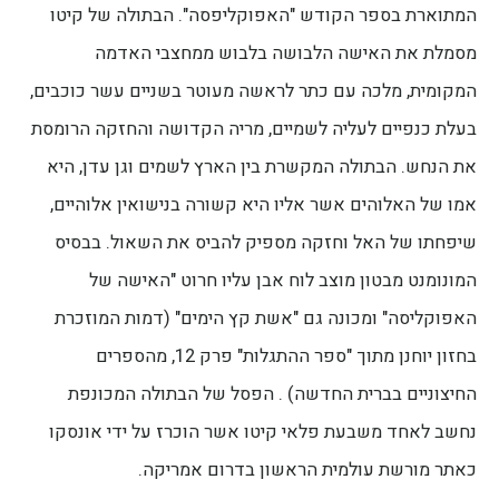
המתוארת בספר הקודש "האפוקליפסה". הבתולה של קיטו
מסמלת את האישה הלבושה בלבוש ממחצבי האדמה
המקומית, מלכה עם כתר לראשה מעוטר בשניים עשר כוכבים,
בעלת כנפיים לעליה לשמיים, מריה הקדושה והחזקה הרומסת
את הנחש. הבתולה המקשרת בין הארץ לשמים וגן עדן, היא
אמו של האלוהים אשר אליו היא קשורה בנישואין אלוהיים,
שיפחתו של האל וחזקה מספיק להביס את השאול. בבסיס
המונומנט מבטון מוצב לוח אבן עליו חרוט "האישה של
האפוקליסה" ומכונה גם "אשת קץ הימים" (דמות המוזכרת
בחזון יוחנן מתוך "ספר ההתגלות" פרק 12, מהספרים
החיצוניים בברית החדשה) . הפסל של הבתולה המכונפת
נחשב לאחד משבעת פלאי קיטו אשר הוכרז על ידי אונסקו
כאתר מורשת עולמית הראשון בדרום אמריקה.