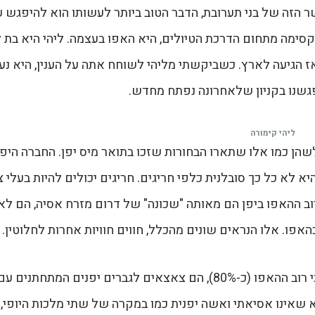
ר הזה של בני תערובת, הדבר הטוב ביותר לעשותו הוא להיפגש 
קסימה מתחום הדרכת הטיולים, היא האפו בעצמה. ליהי היא בת 
י ואמא ישראלית שנולדה וחיה ביפן עד גיל 16 ואז הגיעה לארץ. כשביקשתי מליהי לשוחח אתה על הענין, היא
נפגשנו בקניון שלאחרונה נפתח מחדש.
ליהי קימורה
שהן כמו אלו שתארו הבחורות שזכו בתואר מיס יפן. החברה היפנ
לא כל כך סובלנית כלפי חריגים. חריגים יכולים להיות בעלי צ
שרוב ההאפו ביפן הם מאותה "שכונה" של דרום מזרח אסיה, הם לא
האפו. אלו הנראים שונים מהכלל, חווים חוויות אחרות לחלוטין.
עוד תופעה מעניינת שליהי האירה בה את עייני היא כי רוב ההאפו (כ-80%), הם צאצאים לגברים יפנים המתחתנים ע
 שאינו אסיאתי ואשה יפנית כמו במקרה של שתי מלכות היופי, 