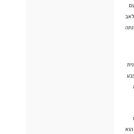
עם
לאב
 נענתה
ית
בע
ם
הוא