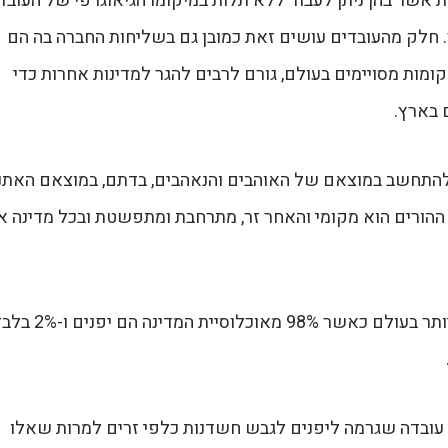
ת אשר בהן ניתן לעבוד ללא תלות במיקומו הגיאוגרפי של העובד,
. חלק מהעובדים עושים זאת כמובן גם בשליחות החברה בה הם
ומות מסויימים בעולם, גורם לרבים להגר למדינות אחרות כדי
 בארץ.
ה להתחשב במוצאם של האוהבים והנאהבים, בדתם, במוצאם האתנ
ההורים הוא מקומי והאחר זר, מתרחבת ומתפשטת ובכל מדינה 
החברה היפנית נחשבת לאחת החברות ההומוגניות ביותר בעולם כאשר 98% מאוכלוסיית המדינה 
 עובדה שגרמה ליפנים לגבש חשדנות כלפי זרים למרות שאלו