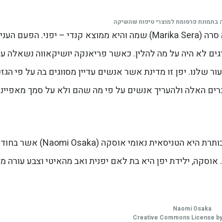
ה בתמונת פרסומת למוצרי טיפוח שהשיקה
בשנת 2019 זכתה שוב בחורה ממוצא מעורב: מריקה סרה (Marika Sera) שמה והיא ממוצא קנדי – יפני. הפעם העני
גים לא היה על מה להלין. כאשר פריאנקה יושיקאווה נשאלה ע
 שלנו. יפן זו מדינת אשר אנשים עדיין מסווגים בה על פי הגזע
ברים האלה ולהעריך אנשים על פי מה שהם ולא על סמך מאפייני
האפו מפורסמת נוספת אשר שמה עלה לאחרונה לכותרת היא הטניסאית נאומי אוסקה (omi Osaka
וסקה, ילידת יפן היא בת לאם יפנית ואב מהאיטי וצבע עורה מס
Naomi Osaka
Creative Commons License by