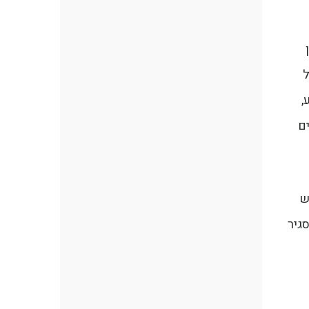
ן
ל
,
ם
Na) אשר בחודש
גיר