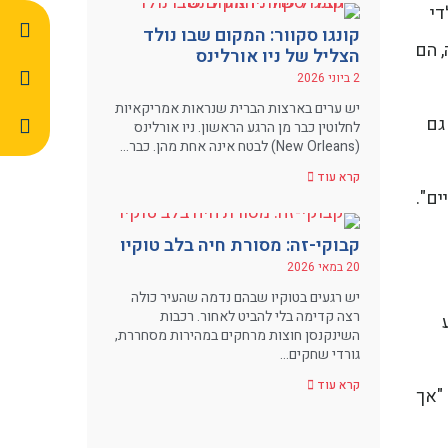
די
קונגו סקוור: המקום שבו נולד
, הם
הצליל של ניו אורלינס
2 ביוני 2026
יש ערים בארצות הברית שנראות אמריקאיות
גם
לחלוטין כבר מן הרגע הראשון. ניו אורלינס
(New Orleans) לבטח אינה אחת מהן. כבר…
קרא עוד
ים".
קבוקי-זה: מסורת חיה בלב טוקיו
20 במאי 2026
יש רגעים בטוקיו שבהם נדמה שהעיר כולה
רצה קדימה בלי להביט לאחור. רכבות
ע
השינקנסן חוצות מרחקים במהירות מסחררת,
גורדי שחקים…
קרא עוד
 "אך