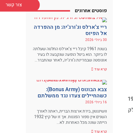
צור קשר
פוסטים אחרונים
ריי צ'ארלס וג'ורג'יה: מן ההפרדה
אל הפיוס
30 ביולי 2026
בשנת 1961 קיבל ריי צ'ארלס החלטה שעלתה
לו ביוקר. הוא ביטל הופעה שנקבעה לו בעיר
אוגוסטה שבמדינת ג'ורג'יה, לאחר שהתברר…
קרא עוד
צבא הבונוס (Bonus Army):
כשהחיילים צעדו נגד ממשלתם
ריקאי. הצבא האמריקאי שהה ביפן בין השנים 1945
16 ביולי 2026
. חלק
וושינגטון, בירת ארצות הברית, ראתה לאורך
השנים אין ספור הפגנות. אך זו של קיץ 1932
הייתה שונה מכל האחרות. לא…
קרא עוד