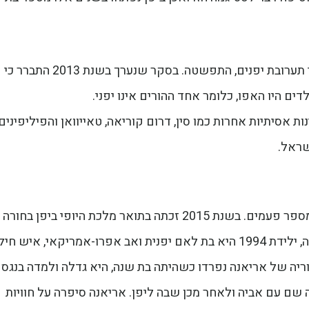
השנים חלפו, הסטנדרטים השתנו והתופעה של ילדי תערובת יפנים, התפשטה. בסקר שנערך בשנת 2013 התברר כי
ות אסיתיות אחרות כמו סין, דרום קוריאה, טאייוואן והפיליפינים
שראל.
בשנים האחרונות, עלה נושא ההאפו לכותרות ביפן מספר פעמים. בשנת 2015 זכתה בתואר מלכת היופי ביפן בחורה
בשם אריאנה מיאמוטו (Ariana Miyamoto). אריאנה, ילידת 1994 היא בת לאם יפנית ואב אפרו-אמריקאי, איש חיל
ריה של אריאנה נפרדו כשהיתה בת שנה, היא גדלה ולמדה בנגסק
רה"ב, חיה שם עם אביה ולאחר מכן שבה ליפן. אריאנה סיפרה על חוויות