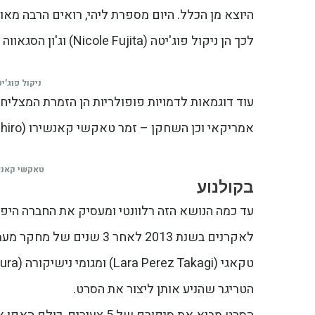
היוצא מן הכלל. היום מספרת ליהי, רואים הרבה מא
לכך הן ניקול פוג'יטה (Nicole Fujita) וג'ון הסגאווה (Jun Hasegawa) הזוכות לפופולריות עצומה.
ניקול פוג'י
אמריקאי וכן השחקן – זמר טאקשי קאנשירו (Takeshi Kaneshiro) שהוא ממוצא יפני – טאייוואני.
טאקשי קאנשי
בקולנוע
לאקרנים בשנת 2013 לאחר 3
הטריגר שהניע אותן ליצור את הסרט.