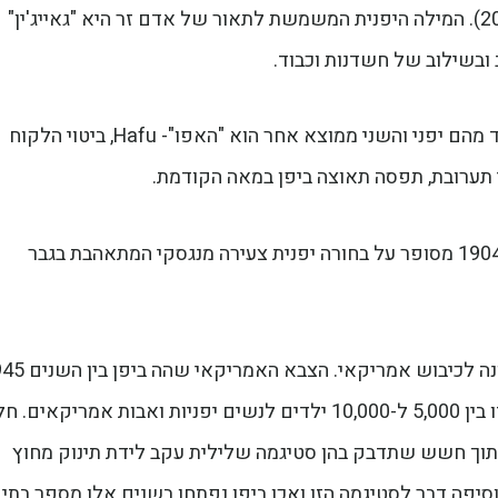
זורמים אליה בהמוניהם (31 מיליון תיירים בשנת 2019). המילה היפנית המשמשת לתאור של אדם זר היא "גאייג'ין"
 ובשילוב של חשדנות וכבוד.
הכינו הרווח ביפן לילדים אשר נולדים להורים שאחד מהם יפני והשני ממוצא אחר הוא "האפו"- Hafu, ביטוי הלקוח
כבר באופרה "מאדאם בטרפליי" של פוצ'יני משנת 1904 מסופר על בחורה יפנית צעירה מנגסקי המתאהבת בגבר
בשנים שלאחר מלחמת העולם השניה, היתה יפן נתונה לכיבוש אמ
ל-1952 וההערכות מדברות על כך שבתקופה זו נולדו בין 5,000 ל-10,000 ילדים לנשים יפניות ואבות אמריקאים
 מתוך חשש שתדבק בהן סטיגמה שלילית עקב לידת תינוק מחוץ
סיפה דבר לסטיגמה הזו ואכן ביפן נפתחו בשנים אלו מספר בתי