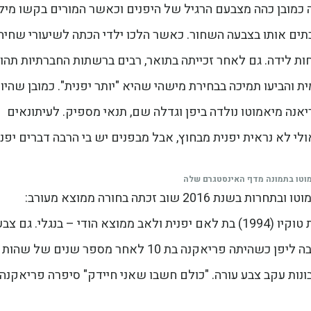
 כמובן כהה מצבעם הרגיל של היפנים וכאשר המורים בקשו מיל
תים אותו בצבעה השחור. כאשר הלכו ילדי הכתה לשיעורי שחיה
 לידה. גם לאחר זכייתה בתואר, רבים ברשתות החברתיות תהו
 והביעו תמיכה בבחירת מישהי שהיא "יותר יפנית". כמובן שהיו 
נה מיאמוטו נולדה ביפן וגדלה שם, תנאי מספיק. לעיתונאים
לי לא נראית יפנית מבחוץ, אבל מבפנים יש בי הרבה דברים יפני
וטו בתמונה מדף האינסטגרם שלה
חלפה שנה אחת בלבד מאז בחירת של אריאנה מיאמוטו ובתחרות בשנת 2016 שוב זכתה בחורה ממוצא מעורב:
פריאנקה יושיקאווה (Priyanka Yoshikawa), ילידת טוקיו (1994) בת לאם יפנית ולאב ממוצא הודי – בנגלי. גם צב
עורה אינו לבן כשל יפנית טיפוסית וכשהמשפחה שבה ליפן כשהיתה פריאקנה בת 10 לאחר מספר שנים של שהות
בונות עקב צבע עורה. "כולם חשבו שאני חיידק" סיפרה פריאקנה