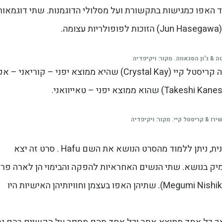
וד האפו כמגישות בתקשורת ועל מסלולי הדוגמנות. שתי דוגמאות
טה & ג'ון הסגאווה. מקור: ויקיפדיה
עוד דוגמאות לדמויות פופולריות הן הזמרת המצליחה קריסטל קיי (Crystal Kay) שהיא ממוצא יפני – קוריאני
רו & קריסטל קיי. מקור: ויקיפדיה
עד כמה הנושא הזה רלוונטי ומעסיק את החברה היפנית, ניתן ללמוד מהסרט הנושא את השם Hafu . סרט זה יצא
 שנים של מחקר מעמיק בנושא. שתי הנשים האחראיות להפקה והבימוי הן לארה פרז
טקאגי (Lara Perez Takagi) ומגומי נישיקורה (Megumi Nishikura). שתיהן האפו בעצמן וחוויותיהן האישיות היו