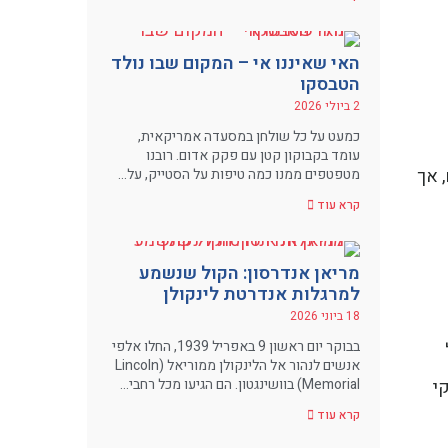
האי שאיננו אי – המקום שבו נולד
הטבסקו
2 ביולי 2026
כמעט על כל שולחן במסעדה אמריקאית,
עומד בקבוקון קטן עם פקק אדום. רובנו
, אך
מטפטפים ממנו כמה טיפות על הסטייק, על…
קרא עוד
מריאן אנדרסון: הקול שנשמע
למרגלות אנדרטת לינקולן
18 ביוני 2026
בבוקר יום ראשון 9 באפריל 1939, החלו אלפי
אנשים לנהור אל הלינקולן ממוריאל (Lincoln
Memorial) בוושינגטון. הם הגיעו מכל רחבי…
י
קרא עוד