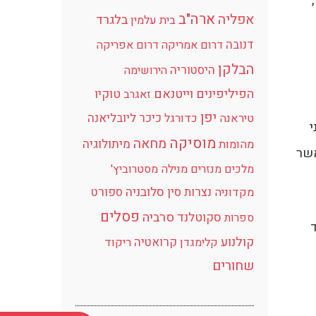
ארה"ב
אפליה
בלגרד
בית עלמין
דנובה
דרום אמריקה
דרום אפריקה
הבלקן
היסטוריה
הירושימה
הפיליפינים
וייטנאם
טוקיו
זאגרב
יפן
כיכר
ליובליאנה
טיראנה
כדורגל
י
מוסיקה
מחאה
מיתולוגיה
מהומות
אשר
מלכים
מנזרים
מנילה
מסטרוביץ'
נצרות
סין
סלובניה
ספורט
מקדוניה
פסלים
סרביה
סקוטלנד
ספרות
הם יפנים ו-2% בלבד
קולנוע
קרואטיה
קלימגדן
ריקוד
שחורים