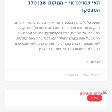
האי שאיננו אי – המקום שבו נולד
הטבסקו
כמעט על כל שולחן במסעדה אמריקאית, עומד בקבוקון קטן עם
פקק אדום. רובנו מטפטפים ממנו כמה טיפות על הסטייק, על
הפיצה או על הצ'יפס, מבלי להקדיש לכך מחשבה נוספת. אך
המסע של אותו בקבוק התחיל הרבה לפני שהומצאה המכונית,
לפני שהוקמה חברת קוקה-קולה, ואפילו הרבה לפני שבני אדם
הגיעו לאזור שהוא כיום לואיזיאנה. כדי להבין
קרא עוד »
2 ביולי 2026
14 תגובות
ארה"ב