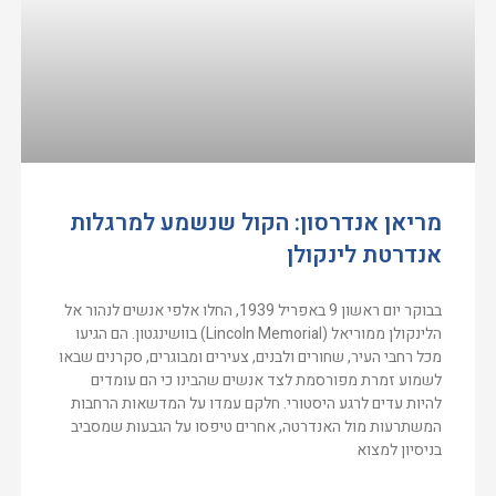
מריאן אנדרסון: הקול שנשמע למרגלות
אנדרטת לינקולן
בבוקר יום ראשון 9 באפריל 1939, החלו אלפי אנשים לנהור אל
הלינקולן ממוריאל (Lincoln Memorial) בוושינגטון. הם הגיעו
מכל רחבי העיר, שחורים ולבנים, צעירים ומבוגרים, סקרנים שבאו
לשמוע זמרת מפורסמת לצד אנשים שהבינו כי הם עומדים
להיות עדים לרגע היסטורי. חלקם עמדו על המדשאות הרחבות
המשתרעות מול האנדרטה, אחרים טיפסו על הגבעות שמסביב
בניסיון למצוא