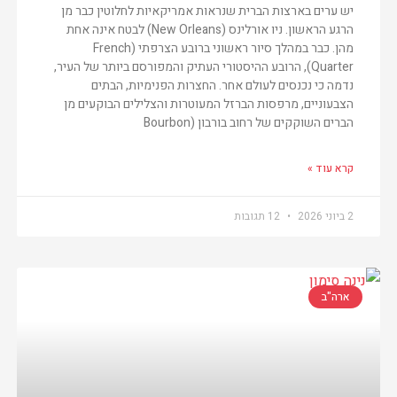
יש ערים בארצות הברית שנראות אמריקאיות לחלוטין כבר מן
הרגע הראשון. ניו אורלינס (New Orleans) לבטח אינה אחת
מהן. כבר במהלך סיור ראשוני ברובע הצרפתי (French
Quarter), הרובע ההיסטורי העתיק והמפורסם ביותר של העיר,
נדמה כי נכנסים לעולם אחר. החצרות הפנימיות, הבתים
הצבעוניים, מרפסות הברזל המעוטרות והצלילים הבוקעים מן
הברים השוקקים של רחוב בורבון (Bourbon
קרא עוד »
2 ביוני 2026
12 תגובות
ארה"ב