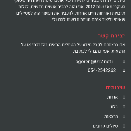
טיולים. למדתי בביה"ס לתיירות של אוניברסיטת חיפה וזה עיסוקי
העיקרי מאז שנת 2012. אני נהנה להכיר אנשים חדשים, לגלות
תרבויות ואורחות חיים אחרות, להעביר את העושר הזה למטיילים
שאיתי וליצור איתם חוויות חדשות להם ולי.
יצירת קשר
אם ברצונכם לקבל מידע על הטיולים הבאים בהדרכתי או על
הרצאות, אנא כתבו לי לכתובת
bgoren@012.net.il
054-2542262
שירותים
אודות
בלוג
הרצאות
טיולים קרובים