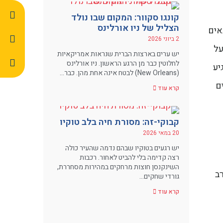
קונגו סקוור: המקום שבו נולד
הצליל של ניו אורלינס
גון הכבאים
2 ביוני 2026
נדרטה שעל
יש ערים בארצות הברית שנראות אמריקאיות
לחלוטין כבר מן הרגע הראשון. ניו אורלינס
יע
(New Orleans) לבטח אינה אחת מהן. כבר…
ם
קרא עוד
קבוקי-זה: מסורת חיה בלב טוקיו
20 במאי 2026
יש רגעים בטוקיו שבהם נדמה שהעיר כולה
רצה קדימה בלי להביט לאחור. רכבות
השינקנסן חוצות מרחקים במהירות מסחררת,
ב
גורדי שחקים…
קרא עוד