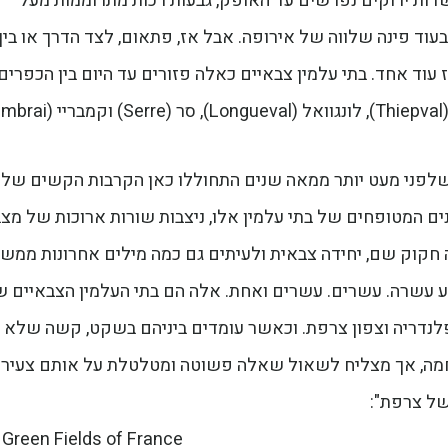
דות ירוקים נפרשים עד האופק, גבעות רכות מתרוממות מעל
וד פינה שלווה של אירופה. אבל אז, פתאום, לצד הדרך או בין
ז עוד אחד. בתי עלמין צבאיים כאלה פזורים עד היום בין הכפרים
.
 שלפני מעט יותר ממאה שנים התחוללו כאן הקרבות הקשים של
ים המטופחים של בתי עלמין אלו, ניצבות שורות ארוכות של מצב
ה חקוק שם, יחידה צבאית ולעיתים גם כמה מילים אחרונות ממ
ע עשרה. עשרים. עשרים ואחת. אלה הם בתי העלמין הצבאיים 
לנדריה וצפון צרפת. וכאשר עומדים ביניהם בשקט, קשה שלא
מה, אך מצליח לשאול שאלה פשוטה ומטלטלת על אותם צעירי
של צרפת":
Green Fields of France