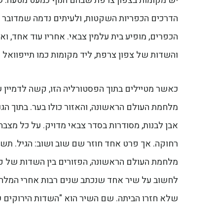
יש מקומות בצפון צרפת שבהם הנוף כמעט מטעה. ש
הדרכים הכפריות השקטות, ולעיתים נדמה שמדובר בע
הכפרים, מופיע בית עלמין צבאי. אחריו עוד אחד, וא
והשדות של צפון צרפת, ליד מקומות כמו תייפוואל (Thiepval), לונגוואל (Longueval), סר (Serre) וקמבריי (Cambrai)
כאשר מטיילים בתוך הפסטורליה הזו, קשה לדמיין
מלחמת העולם הראשונה, והאזור כולו בער. בתוך הגנ
אבן לבנות, מסודרות בסדר צבאי מדויק. על כל מצב
רחוקה. אך פרט אחד חוזר שם שוב ושוב: הגיל. תש
מלחמת העולם הראשונה, הפזורים בין השדות של פ
לחשוב על שיר אחד שנכתב שנים רבות אחרי המלח
שלא חזרו הביתה. שם השיר הוא "השדות הירוקים 