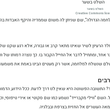
השלט בשער
Creative Commons lic
חמה הגדולה", שם שניתן לה משום שממדיה והיקף האבדות בה
ולד הרעיון לשיר שאינו מתאר קרב או גבורה, אלא רגע שקט של
 אחד, ומתחיל לדבר אל החייל הקבור בו. כך נוצרה דמותו של ווי
 שלם שנשלח למלחמה, אשר רק מעטים הבינו באמת את משמעות
רבים
ר? התשובה הפשוטה היא שאין לנו דרך לדעת. ככל הידוע, הדמות
 השם "ווילי מקברייד" נשמע כמו שם סקוטי או אירי טיפוסי, וכ
המאה העשרים אל החזית בצרפת ובבלגיה.