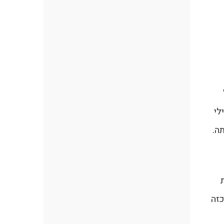
לי
ה.
כזה