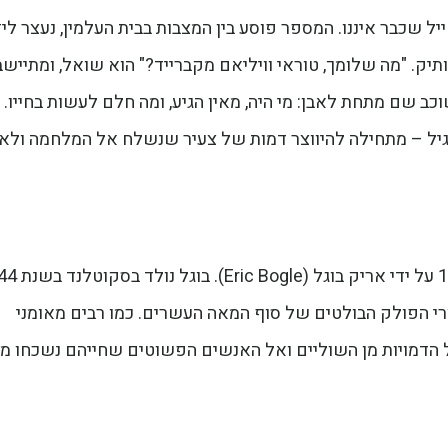
יל שכבר איננו. המספר פוסע בין המצבות בבית העלמין, נעצר לי
ותיק. "מה שלומך, טוראי וויליאם מקברייד?" הוא שואל, ומתיישב
ב שם מתחת לאבן: מי היה, מאין הגיע, ומה חלם לעשות בחייו. 
גיל – מתחילה להיווצר דמות של צעיר שנשלח אל המלחמה ולא
השיר "השדות הירוקים של צרפת" נכתב בשנת 1976 
רי הפולק הבולטים של סוף המאה העשרים. כמו רבים מאומני
ל הדמויות מן השוליים ואל האנשים הפשוטים שחייהם נשכחו מן