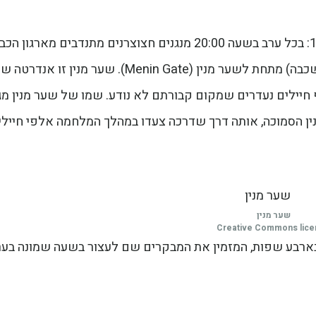
בעיר איפר עצמה מתקיים טקס זיכרון יומי מאז 1928: בכל ערב בשעה 20:00 מנגנים חצוצרנים מתנדבים מאר
של איפר, את מנגינת ה- Last Post (מעין תרועת אשכבה) מתחת לשער מנין (Menin Gate). שער מנין זו א
יילים נעדרים שמקום קבורתם לא נודע. שמו של שער מנין מג
מנין הסמוכה, אותה דרך שדרכה צעדו במהלך המלחמה אלפי חיילי
שער מנין
Creative Commons lic
ארבע שפות, המזמין את המבקרים שם לעצור בשעה שמונה בער