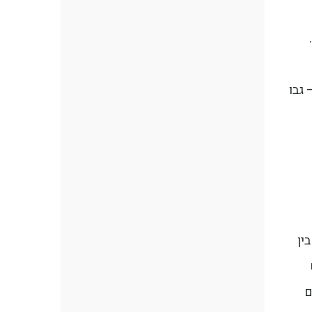
 גבו
קר שבין
ם