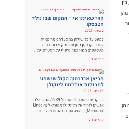
בין
מהן
האי שאיננו אי – המקום שבו נולד
ר
הטבסקו
2 ביולי 2026
יפר
כמעט על כל שולחן במסעדה אמריקאית,
עומד בקבוקון קטן עם פקק אדום. רובנו
מטפטפים ממנו כמה טיפות על הסטייק, על…
קרא עוד
מריאן אנדרסון: הקול שנשמע
למרגלות אנדרטת לינקולן
18 ביוני 2026
י
בבוקר יום ראשון 9 באפריל 1939, החלו אלפי
 מן
אנשים לנהור אל הלינקולן ממוריאל (Lincoln
Memorial) בוושינגטון. הם הגיעו מכל רחבי…
ם
קרא עוד