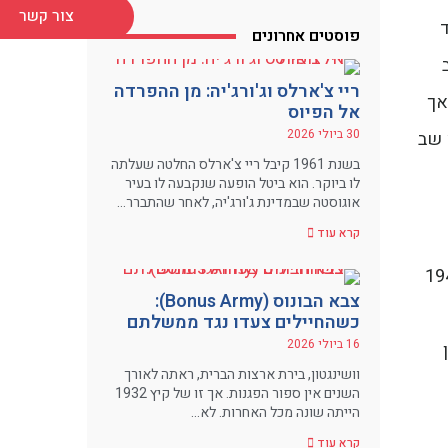
צור קשר
ד
פוסטים אחרונים
ריי צ'ארלס וג'ורג'יה: מן ההפרדה
אך
אל הפיוס
30 ביולי 2026
 שב
בשנת 1961 קיבל ריי צ'ארלס החלטה שעלתה
לו ביוקר. הוא ביטל הופעה שנקבעה לו בעיר
אוגוסטה שבמדינת ג'ורג'יה, לאחר שהתברר…
קרא עוד
על ידי אריק בוגל (Eric Bogle). בוגל נולד בסקוטלנד בשנת 1944
צבא הבונוס (Bonus Army):
כשהחיילים צעדו נגד ממשלתם
16 ביולי 2026
וושינגטון, בירת ארצות הברית, ראתה לאורך
השנים אין ספור הפגנות. אך זו של קיץ 1932
הייתה שונה מכל האחרות. לא…
קרא עוד