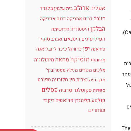
ארה"ב
אפליה
בלגרד
בית עלמין
דנובה
דרום אמריקה
דרום אפריקה
הבלקן
היסטוריה
הירושימה
הפיליפינים
וייטנאם
טוקיו
זאגרב
יפן
כיכר
ליובליאנה
טיראנה
כדורגל
מוסיקה
מחאה
מיתולוגיה
מהומות
ות
מלכים
מנזרים
מנילה
מסטרוביץ'
שפחה
נצרות
סין
סלובניה
ספורט
מקדוניה
של
פסלים
סרביה
סקוטלנד
ספרות
קולנוע
קרואטיה
קלימגדן
ריקוד
ם
שחורים
The 