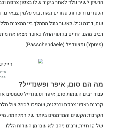
הרעיון לשיר נולד לאחר ביקור שלו בצפון צרפת ובב
הכפרים והשדות, פזורים מאות בתי עלמין צבאיים. 
שם, דרגה וגיל. כאשר בוגל התהלך בין המצבות הללו,
(Ypres) ופשנדייל (Passchendaele).
חייל
ense
מה הם סום, איפר ופשנדייל?
עבור רבים השמות סום, איפר ופשנדייל נשמעים אול
קרבות בצפון צרפת ובבלגיה, שהפכו לסמל של מלחמ
הקרבות הקשים והמדממים ביותר של המלחמה. מיליו
של קו חזית, ורבים מהם לא שבו מן השדות הללו.