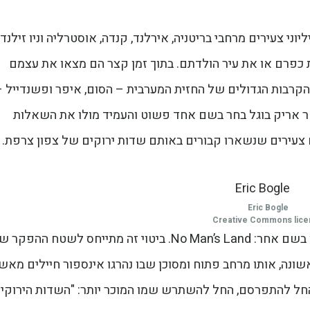
י צעירים מרחבי בריטניה, אירלנד, קנדה, אוסטרליה וניו זילנד.
 כפרם או את עיר הולדתם. בתוך זמן קצר הם מצאו את עצמם
הקרבות הגדולים של החזית המערבית – הסום, איפר ופשנדייל –
ר אריק בוגל בחר בשם אחד פשוט והעמיד מולו את השאלות
 צעירים שנשארו קבורים באותם שדות ירוקים של צפון צרפת.
Eric Bogle
Creative Commons lic
כאשר בוגל כתב את השיר בשנת 1976, הוא קרא לו בשם אחר: No Man’s Land. ביטוי זה מתייחס לשטח ההפ
נה, אותו מרחב פתוח ומסוכן שבו נהרגו אינספור חיילים מאש
החל להתפרסם, החל להשתרש שמו המוכר יותר: "השדות הירוקי