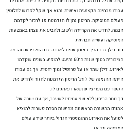
קשה שכלל גם מאבק בהתמכרויות. תקופה זו הייתה אתגרית
עבורו מבחינה מקצועית ואישית, והוא אף שקל לפרוש לחלוטין
מעולם המוסיקה. הריסון נתן לו הזדמנות פז לחזור לקדמת
הבמה, לחדש את הקריירה ולשוב ולהביע את עצמו באמצעות
המוסיקה ועשייה חברתית.
בוב דילן כבר הפך באותן שנים לאגדה. גם הוא פרש מהבמה
הציבורית בסוף שנות ה־60 ומיעט להופיע בשנים שקדמו
לאירוע. דילן שמר אז על פרופיל נמוך יחסית, אך גם עבורו
הייתה ההזמנה של ג'ורג’ הריסון הזדמנות לחזור ולחדש את
הקשר עם מעריציו שנשארו נאמנים לו.
כך נותר הריסון ללא שני עמיתיו לשעבר, אך עם שורה של
אמנים מהשורה הראשונה ונחישות חסרת פשרות להוציא
לפועל את האירוע ההומניטרי הגדול ביותר שידע עולם
המוזיקה עד אז.