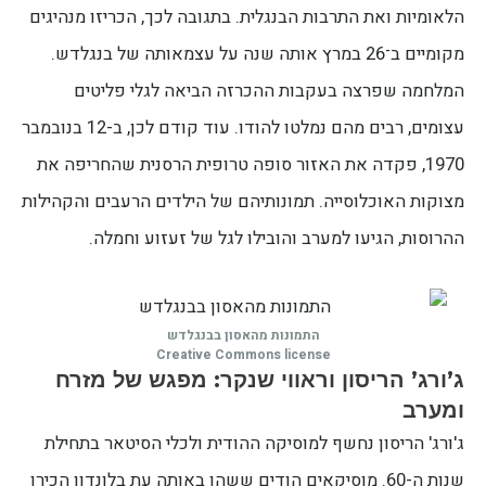
הלאומיות ואת התרבות הבנגלית. בתגובה לכך, הכריזו מנהיגים
מקומיים ב־26 במרץ אותה שנה על עצמאותה של בנגלדש.
המלחמה שפרצה בעקבות ההכרזה הביאה לגלי פליטים
עצומים, רבים מהם נמלטו להודו. עוד קודם לכן, ב-12 בנובמבר
1970, פקדה את האזור סופה טרופית הרסנית שהחריפה את
מצוקות האוכלוסייה. תמונותיהם של הילדים הרעבים והקהילות
ההרוסות, הגיעו למערב והובילו לגל של זעזוע וחמלה.
התמונות מהאסון בבנגלדש
Creative Commons license
ג’ורג’ הריסון וראווי שנקר: מפגש של מזרח
ומערב
ג'ורג' הריסון נחשף למוסיקה ההודית ולכלי הסיטאר בתחילת
שנות ה-60. מוסיקאים הודים ששהו באותה עת בלונדון הכירו