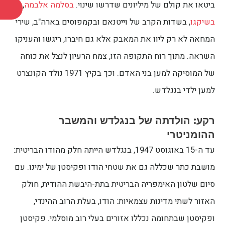
ביטאו את קולם של מיליונים שדרשו שינוי.
בסלמה אלבמה
,
בשיקגו
, בשדות הקרב של וייטנאם ובקמפוסים בארה"ב, שירי
המחאה לא רק ליוו את המאבק אלא גם חיברו, ריגשו והעניקו
השראה. מתוך רוח התקופה הזו, צמח הרעיון לנצל את כוחה
של המוסיקה למען בני האדם. וכך בקיץ 1971 נולד הקונצרט
למען ילדי בנגלדש.
רקע: הולדתה של בנגלדש והמשבר
ההומניטרי
עד ה-15 באוגוסט 1947, בנגלדש הייתה חלק מהודו הבריטית:
מושבת כתר שכללה גם את שטחי הודו ופקיסטן של ימינו. עם
סיום שלטון האימפריה הבריטית בתת-היבשת ההודית, חולק
האזור לשתי מדינות עצמאיות: הודו, בעלת הרוב ההינדי,
ופקיסטן שבתחומה נכללו אזורים בעלי רוב מוסלמי. פקיסטן