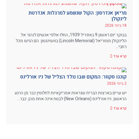
מריאן אנדרסון: הקול שנשמע למרגלות אנדרטת
לינקולן
18 ביוני 2026
בבוקר יום ראשון 9 באפריל 1939, החלו אלפי אנשים לנהור אל
הלינקולן ממוריאל (Lincoln Memorial) בוושינגטון. הם הגיעו מכל
רחבי…
קרא עוד
קונגו סקוור: המקום שבו נולד הצליל של ניו אורלינס
2 ביוני 2026
יש ערים בארצות הברית שנראות אמריקאיות לחלוטין כבר מן הרגע
הראשון. ניו אורלינס (New Orleans) לבטח אינה אחת מהן. כבר…
קרא עוד