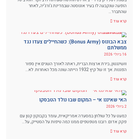
הופעה שנקבעה לו בעיר אוגוסטה שבמדינת ג'ורג'יה, לאחר
שהתברר…
קרא עוד
צבא הבונוס (Bonus Army): כשהחיילים צעדו נגד
ממשלתם
16 ביולי 2026
וושינגטון, בירת ארצות הברית, ראתה לאורך השנים אין ספור
הפגנות. אך זו של קיץ 1932 הייתה שונה מכל האחרות. לא…
קרא עוד
האי שאיננו אי – המקום שבו נולד הטבסקו
2 ביולי 2026
כמעט על כל שולחן במסעדה אמריקאית, עומד בקבוקון קטן עם
פקק אדום. רובנו מטפטפים ממנו כמה טיפות על הסטייק, על…
קרא עוד