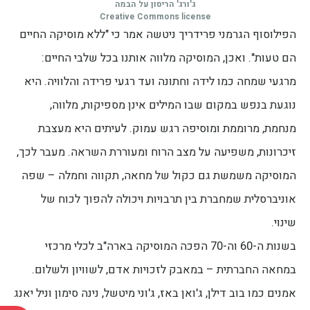
ג'ורג' הריסון על הבמה
Creative Commons license
הפילוסוף הגרמני פרידריך ניטשה אמר כי "ללא מוסיקה החיים
הם טעות". ואכן, המוסיקה מלווה אותנו בכל שלבי החיים:
מרגעי שמחה כמו לידה וחתונה ועד רגעי פרידה והלוויה. היא
נוגעת בנפש במקום שבו המילים אינן מספיקות, מלווה,
מנחמת, מרוממת ומוסיפה רגש עמוק. לעיתים היא מעצבת
זיכרונות, משפיעה על מצב הרוח ומעוררת השראה. מעבר לכך,
המוסיקה משמשת גם כקול של מחאה, תקווה וחמלה – שפה
אוניברסלית שמחברת בין תרבויות ויכולה להפוך לכוח של
שינוי.
בשנות ה-60 וה-70 הפכה המוסיקה בארה"ב לכלי מרכזי
במחאה החברתית – במאבק לזכויות אדם, לשוויון ולשלום.
אמנים כמו בוב דילן, ג'ואן באז, ג'וני מיטשל, נינה סימון וניל יאנג