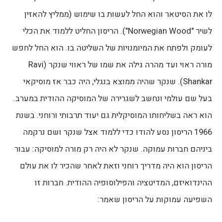
לו את הסיטאר והוא החל לעשות בו שימוש (ממליץ להאזין
לשיר "Norwegian Wood"). הריסון החליט ללמוד את הכלי
לעומק ולפתח את המיומנויות של השליטה בו. הוא החל לחפש
מורה ראוי ועד מהרה גילה את שמו של ראווי שנקר (Ravi
Shankar). שנקר שהיה ממוצא בנגלי, היה כבר אז מוסיקאי
בעל שם עולמי ונחשב לשגרירה של המוסיקה ההודית במערב.
הוא ראה בשליחותו המוסיקלית גם יעוד תרבותי ורוחני. בשנת
1966 הריסון נסע להודו כדי ללמוד אצל שנקר ושם נרקמה
ביניהם חברות עמוקה. שנקר לא היה רק מורה למוסיקה: עבור
הריסון הוא היה מדריך רוחני וזאת לאחר שהכיר לו את עולם
ההינדואיזם, המדיטציה והפילוסופיה ההודית. חברות זו
השפיעה עמוקות על הריסון שאמר: