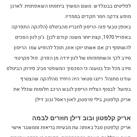
לפליטים בבנגלדש. משם המשיך ביוזמתו השאפתנית: לארגן
מופע צדקה חסר תקדים בממדיו.
באופן טבעי פנה הריסון לחבריו מהביטלס (הלהקה התפרקה
באפריל 1970, קצת יותר משנה קודם לכן). ג'ון לנון הסכים
להשתתף רק אם אשתו יוקו אונו, תוכל להופיע עמו. הריסון
סירב לכך והשתתפותו של לנון ירדה מן הפרק. פול מקרטני
סירב מכל וכל בטענה כי הסכסוך המשפטי סביב פירוק הביטלס
עודנו מתנהל. רינגו סטאר היה היחיד מהלהקה שהצטרף
בפועל. לבסוף הצליח הריסון לגבש הרכב חלומות שכלל את
אריק קלפטון, בילי פרסטון, לאון ראסל ובוב דילן.
אריק קלפטון ובוב דילן חוזרים לבמה
אריק קלפטון סבל באותה עת מבעיות בריאות וממשבר אישי