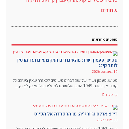
פסלים
סרביה
קולנוע
קרואטיה
קלימגדן
ריקוד
שחורים
פוסטים אחרונים
פטיש, פעמון ושיר: מהאיגודים המקצועיים ועד מרטין
לותר קינג
10 באוגוסט 2026
פטיש, פעמון ושיר. שלושה דברים פשוטים לכאורה שאין ביניהם כל
קשר. אך בשנת 1949 הפכו שלושתם לסמלים של מאבק לצדק,…
קרא עוד
ריי צ'ארלס וג'ורג'יה: מן ההפרדה אל הפיוס
30 ביולי 2026
בשנת 1961 קיבל ריי צ'ארלס החלטה שעלתה לו ביוקר. הוא ביטל