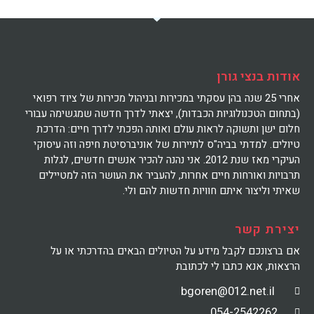
אודות בנצי גורן
אחרי 25 שנה בהן עסקתי במכירות ובניהול מכירות של ציוד רפואי
(בתחום הטכנולוגיות הכבדות), יצאתי לדרך חדשה שמגשימה עבורי
חלום ישן ותשוקה לראות עולם ואותה הפכתי לדרך חיים: הדרכת
טיולים. למדתי בביה"ס לתיירות של אוניברסיטת חיפה וזה עיסוקי
העיקרי מאז שנת 2012. אני נהנה להכיר אנשים חדשים, לגלות
תרבויות ואורחות חיים אחרות, להעביר את העושר הזה למטיילים
שאיתי וליצור איתם חוויות חדשות להם ולי.
יצירת קשר
אם ברצונכם לקבל מידע על הטיולים הבאים בהדרכתי או על
הרצאות, אנא כתבו לי לכתובת
bgoren@012.net.il
054-2542262