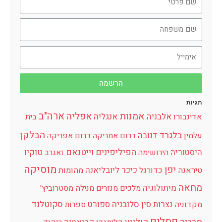
הרשמה
תגיות
ארה"ב
אמנות
אפליה
אלבניה
אנגליה
אדינבורו
בית
הבלקן
בלגרד
דנובה
עלמין
דרום אמריקה
דרום אפריקה
הפיליפינים
וייטנאם
היסטוריה
טוקיו
הירושימה
זאגרב
מוסיקה
יפן
כיכר
ליובליאנה
טיראנה
כדורגל
מהומות
מחאה
מיתולוגיה
מלכים
מנזרים
מנילה
מסטרוביץ'
נצרות
סין
סלובניה
ספורט
סקוטלנד
מקדוניה
ספרות