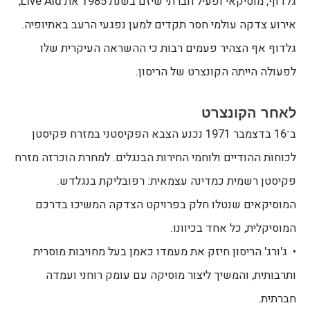
גלדוף, מוסיקאי ופעיל חברתי שיזם בשנת 1985 את Live Aid,
אירוע צדקה עולמי חסר תקדים למען נפגעי הרעב באתיופיה.
גלדוף אף הצהיר פעמים רבות כי ההשראה העיקרית שלו
לפעולה הייתה הקונצרט של הריסון.
לאחר הקונצרט
ב־16 בדצמבר 1971 נכנע הצבא הפקיסטני במזרח פקיסטן
לכוחות ההודיים ולוחמי החירות הבנגלים. למחרת הוכרזה מזרח
פקיסטן רשמית כמדינה עצמאית: רפובליקת בנגלדש.
המוסיקאים שנטלו חלק בפרויקט הצדקה המשיכו בדרכם
המוסיקלית, כל אחד בכיוונו.
• ג'ורג' הריסון חיזק את מעמדו כאמן בעל מחויבות מוסרית
ותרבותית, והמשיך ליצור מוסיקה עם עומק רוחני ועמדה
חברתית.