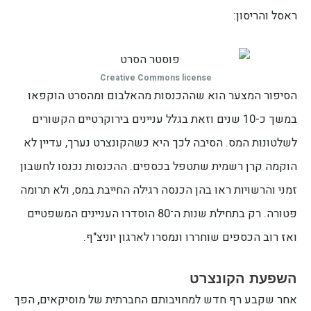
ראסל והריסון:
Creative Commons license
הסיפור המצער הוא שההכנסות מהאלבום ומהסרט הוקפאו
במשך כ-10 שנים וזאת בגלל עניינים בירוקרטיים הקשורים
לשלטונות המס. הסיבה לכך היא כשהקונצרט נערך, עדיין לא
הוקמה קרן רשמית שתטפל בכספים. ההכנסות נכנסו לחשבון
זמני והרשויות ראו בהן הכנסה רגילה החייבת במס, ולא תרומה
פטורה. רק בתחילת שנות ה־80 הוסדרו העניינים המשפטיים
ואז רוב הכספים שוחררו ונמסרו לארגון יוניצ"ף.
השפעת הקונצרט
אחר שקבע רף חדש למחויבותם החברתית של מוסיקאים, הפך