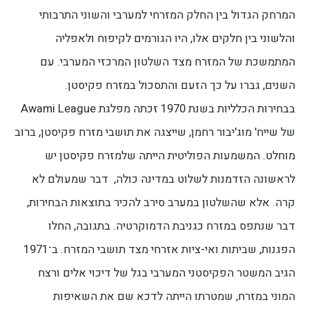
המרחק הגדול בין החלק המזרחי למערבי והשוני התרבותי
והלשוני בין חלקים אלו, היו הגורמים לקיפוח ולאפליה
המתמשכת של המזרח מצד השלטון המרכזי המערבי. עם
השנים, גברו על כך הזעם והתסכול במזרח פקיסטן.
בבחירות הכלליות בשנת 1970 זכתה מפלגת Awami League
של שייח' מוג'יבור רחמן, שייצגה את תושבי מזרח פקיסטן, ברוב
מוחלט. המשמעות הפוליטית הייתה שלמזרח פקיסטן יש
לראשונה הזדמנות לשלוט במדינה כולה, דבר שמעולם לא
קרה. אלא שהשלטון במערב סירב להכיר בתוצאות הבחירות,
דבר שנתפס במזרח כגניבת הדמוקרטיה. בתגובה, החלו
הפגנות, שביתות ואי-ציות אזרחי מצד תושבי המזרח. ב־1971
הגיב המשטר הפקיסטני המערבי בגל של דיכוי אלים ורצח
המוני במזרח, שמטרתו הייתה לדכא שם את השאיפות