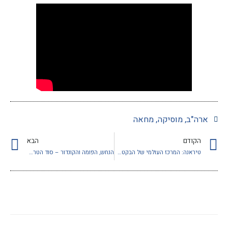
ארה"ב
,
מוסיקה
,
מחאה
הקודם
הבא
טיראנה: המרכז העולמי של הבקטשים
הנחש, הפומה והקונדור – סוד הטרילוגיה של האינקה