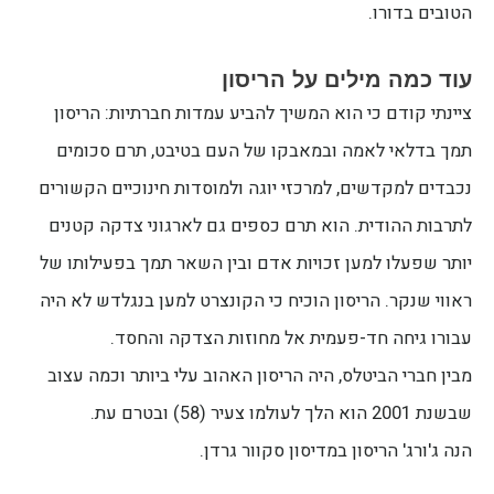
הטובים בדורו.
עוד כמה מילים על הריסון
ציינתי קודם כי הוא המשיך להביע עמדות חברתיות: הריסון
תמך בדלאי לאמה ובמאבקו של העם בטיבט, תרם סכומים
נכבדים למקדשים, למרכזי יוגה ולמוסדות חינוכיים הקשורים
לתרבות ההודית. הוא תרם כספים גם לארגוני צדקה קטנים
יותר שפעלו למען זכויות אדם ובין השאר תמך בפעילותו של
ראווי שנקר. הריסון הוכיח כי הקונצרט למען בנגלדש לא היה
עבורו גיחה חד-פעמית אל מחוזות הצדקה והחסד.
מבין חברי הביטלס, היה הריסון האהוב עלי ביותר וכמה עצוב
שבשנת 2001 הוא הלך לעולמו צעיר (58) ובטרם עת.
הנה ג'ורג' הריסון במדיסון סקוור גרדן.