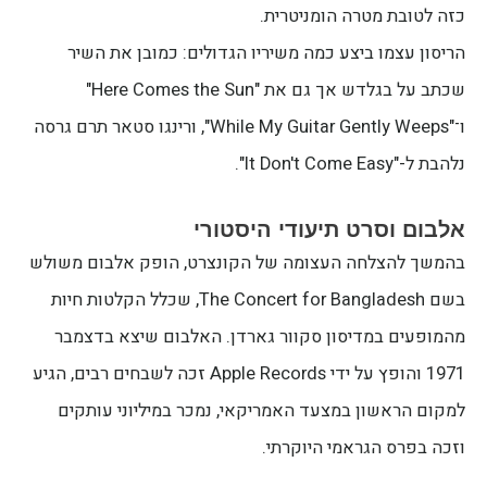
כזה לטובת מטרה הומניטרית.
הריסון עצמו ביצע כמה משיריו הגדולים: כמובן את השיר
שכתב על בגלדש אך גם את "Here Comes the Sun"
ו־"While My Guitar Gently Weeps", ורינגו סטאר תרם גרסה
נלהבת ל-"It Don't Come Easy".
אלבום וסרט תיעודי היסטורי
בהמשך להצלחה העצומה של הקונצרט, הופק אלבום משולש
בשם The Concert for Bangladesh, שכלל הקלטות חיות
מהמופעים במדיסון סקוור גארדן. האלבום שיצא בדצמבר
1971 והופץ על ידי Apple Records זכה לשבחים רבים, הגיע
למקום הראשון במצעד האמריקאי, נמכר במיליוני עותקים
וזכה בפרס הגראמי היוקרתי.