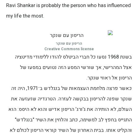
Ravi Shankar is probably the person who has influenced
my life the most.
הריסון עם שנקר
Creative Commons license
בשנת 1968 נסעו כל חברי הביטלס להודו ללימודי מדיטציה
אצל המהרישי, אך שורשי המסע הזה נטועים במסעו של
הריסון אל ראווי שנקר.
כאשר פרצה מלחמת העצמאות של בנגלדש ב־1971, היה זה
שנקר שפנה להריסון בבקשה לעזרה. הטרגדיה שזעזעה את
העולם, לא הותירה את ג'ורג’ הריסון אדיש והוא לא היסס: הוא
התגייס בחפץ לב למשימה, כתב והלחין את השיר "בנגלדש"
והקליט אותו. בבית האחרון של השיר קוראי הריסון לכולם לא