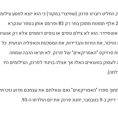
חליט רוברט פרנק (שוויצרי במקור) כי הוא יוצא למסע צילומי
בארה"ב. שלוש שנים נמשך המסע הזה בו צילם כ-28 אלף תמונות מתוכן בחר רק 83 ופרסם אותן בספר שנקרא
וטסיידר: הוא לא צילם נופים או גופים דוממים אלא רק אנשים
ניכור, את הזרות והבדידות, את המסכנות והאפליה הגזעית. כל
ת פרויקט "האמריקאים" של פרנק. לא תראו הרבה שמחה
 לעסוק בנושאים האלו אך אצלה בניגוד לפרנק, הצילומים היו
לתה).
 מתוך ספרו "האמריקאים" ואם שאלתם את עצמכם מדוע נזכרתי 
 הולדתו ה-93.