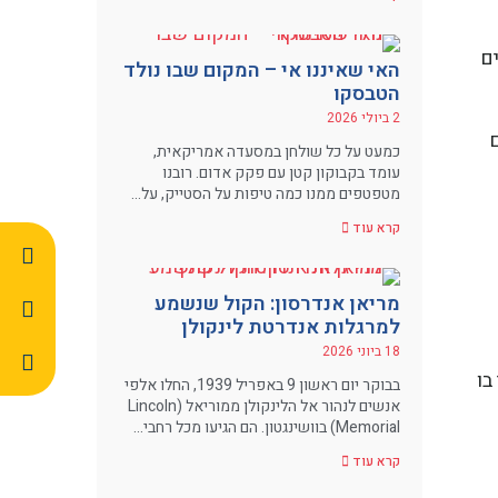
ם
האי שאיננו אי – המקום שבו נולד
הטבסקו
2 ביולי 2026
כמעט על כל שולחן במסעדה אמריקאית,
עומד בקבוקון קטן עם פקק אדום. רובנו
מטפטפים ממנו כמה טיפות על הסטייק, על…
קרא עוד
מריאן אנדרסון: הקול שנשמע
למרגלות אנדרטת לינקולן
18 ביוני 2026
בו
בבוקר יום ראשון 9 באפריל 1939, החלו אלפי
אנשים לנהור אל הלינקולן ממוריאל (Lincoln
Memorial) בוושינגטון. הם הגיעו מכל רחבי…
קרא עוד