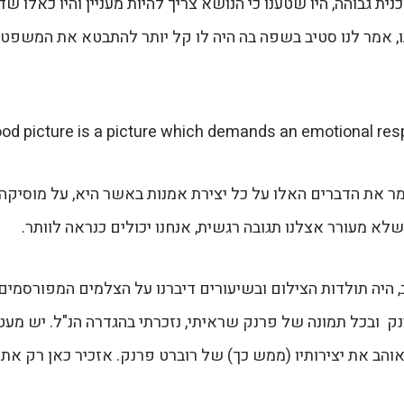
ת גבוהה, היו שטענו כי הנושא צריך להיות מעניין והיו כאלו שד
, אמר לנו סטיב בשפה בה היה לו קל יותר להתבטא את המשפט
od picture is a picture which demands an emotional res
ומר את הדברים האלו על כל יצירת אמנות באשר היא, על מוסיקה,
שלא מעורר אצלנו תגובה רגשית, אנחנו יכולים כנראה לוותר.
, היה תולדות הצילום ובשיעורים דיברנו על הצלמים המפורסמים
ק ובכל תמונה של פרנק שראיתי, נזכרתי בהגדרה הנ"ל. יש מעט
הב את יצירותיו (ממש כך) של רוברט פרנק. אזכיר כאן רק את