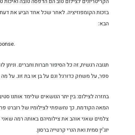
הקריטריונים לצילום טוב הם הדפסה טובה ואיכות טכני
בזכות הקומפוזיציה. לאחר שכל אחד הביע את דעתו
הבא:
ponse.
תגובה רגשית, זה כל הסיפור חברות וחברים. וניתן ל
ספר, על משחק כדורגל וגם על בן או בת זוג. על מה 
בחזרה לצילום: בין יתר הנושאים שלימד אותנו סטיב
המאה הקודמת. כך נחשפתי לצילומיו של רוברט פרנ
צלמים שאני אוהב את צילומיהם באותה רמה שאני או
יוג'ין סמית ואת הנרי קרטייה ברסון.