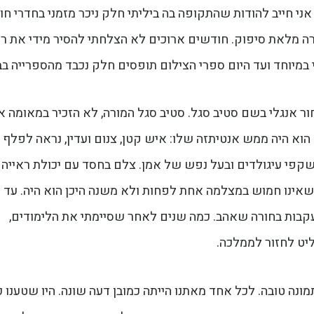
 אני חייב להודות שהתקופה בה ביליתי חלק ניכר מזמני בחדרי ח
רה מלאת סיפוק. חודשים ארוכים לא הצלחתי להסיר מידי את רי
 במיוחד ועד היום ספרי הצילום תופסים חלק נכבד מהספרייה בבי
ר אנגלי בשם סטיב סגל. סטיב סגל המורה, לא הזכיר במאומה א
וא היה ממש אנטיתזה שלו: איש קטן, צנום ועדין, נראה לפלף (
שקפי עיגולדים ובעל נפש של אמן. צלם בחסד עם יכולת ראייה
שאינו חמוש במצלמה אחת לפחות ולא משנה היכן הוא היה. עד 
קבות בחורה שאהב. כמה שנים לאחר שסיימתי את הלימודים,
יט לחזור לממלכה.
ונה טובה. לכל אחד מאתנו הייתה כמובן דעה שונה. היו שטענו כ