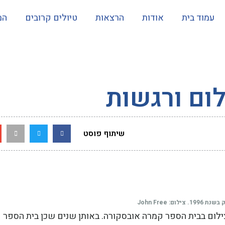
עמוד בית
אודות
הרצאות
טיולים קרובים
המ
לום ורגשות
שיתוף פוסט
צילום: John Free
, אי שם בסוף שנות ה-80, למדתי צילום בבית הספר קמרה אובסקורה. באותן שנים שכן בית הספר