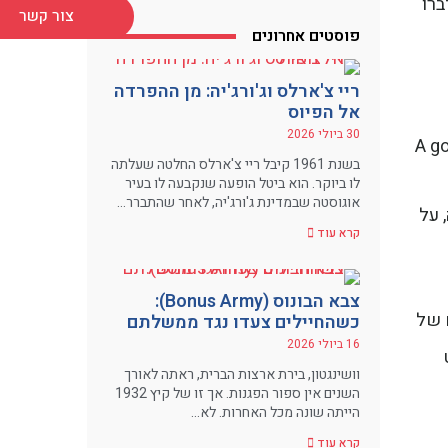
ברו
צור קשר
פוסטים אחרונים
ריי צ'ארלס וג'ורג'יה: מן ההפרדה
אל הפיוס
30 ביולי 2026
A go
בשנת 1961 קיבל ריי צ'ארלס החלטה שעלתה
לו ביוקר. הוא ביטל הופעה שנקבעה לו בעיר
אוגוסטה שבמדינת ג'ורג'יה, לאחר שהתברר…
 על
קרא עוד
צבא הבונוס (Bonus Army):
 של
כשהחיילים צעדו נגד ממשלתם
16 ביולי 2026
וושינגטון, בירת ארצות הברית, ראתה לאורך
השנים אין ספור הפגנות. אך זו של קיץ 1932
הייתה שונה מכל האחרות. לא…
קרא עוד