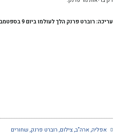
רק בריאות מר פרנק.
עריכה: רוברט פרנק הלך לעולמו ביום 9 בספטמבר 2019, בדיוק חודשיים לפני יום הולדתו ה-95.
אפליה
,
ארה"ב
,
צילום
,
רוברט פרנק
,
שחורים