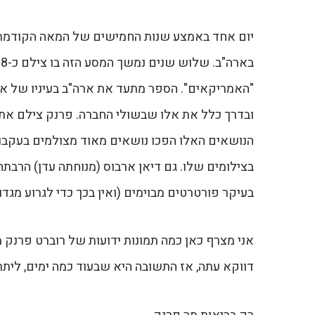
יום אחד באמצע שנות החמישים של המאה הקודמת, ה
"האמריקאים". הספר מתעד את ארה"ב בעיניו של אא
ובדרך כלל את אלו שבשולי החברה. פרנק צילם את ה
הנושאים האלו הפכו נושאים מאוד מצולמים בעקבו
בצילומים שלו. גם דיאן ארבוס (מנוחתה עדן) הרבתה
בעיקר פורטרטים מבוימים (ואין בכך כדי לגרוע מגדו
אני מצרף כאן כמה תמונות ידועות של רוברט פרנק
דווקא עתה, אז התשובה היא שבעוד כמה ימים, ליתר דיוק ב-9 בנובמבר, יחגוג פרנק את יום