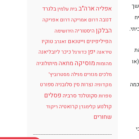
ושך
ארה"ב
אפליה
בלגרד
בית עלמין
ח
דנובה
דרום אמריקה
דרום אפריקה
תי.
הבלקן
היסטוריה
הירושימה
הפיליפינים
וייטנאם
טוקיו
זאגרב
ת
יפן
כיכר
ליובליאנה
טיראנה
כדורגל
או
מוסיקה
מחאה
מיתולוגיה
מהומות
מלכים
מנזרים
מנילה
מסטרוביץ'
כמה
נצרות
סין
סלובניה
ספורט
מקדוניה
פסלים
סרביה
סקוטלנד
ספרות
קולנוע
קרואטיה
קלימגדן
ריקוד
שחורים
י