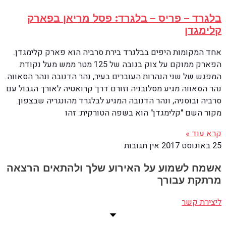
בלגרד – פריס – בלגרד: פסל מריאן בפארק
קלימגדן
אחד המקומות היפים בבלגרד בירת סרביה הוא פארק קלימגדן.
הפארק ממוקם על צוק בגובה של 125 מטר ממש מעל נקודת
המפגש של שני הנהרות העוברים בעיר, נהר הדנובה ונהר הסאווה.
נהר הסאווה מגיע מסלובניה וזורם דרך קרואטיה לאורך הגבול עם
סרביה ובוסניה, ונהר הדנובה המגיע לבלגרד מהונגריה שבצפון.
מקור השם "קלימגדן" הוא בשפה הטורקית: זהו
קרא עוד »
25 באוגוסט 2017
אין תגובות
אשמח לשמוע על האירוע שלך ולהתאים הרצאה
מרתקת עבורך
ליצירת קשר