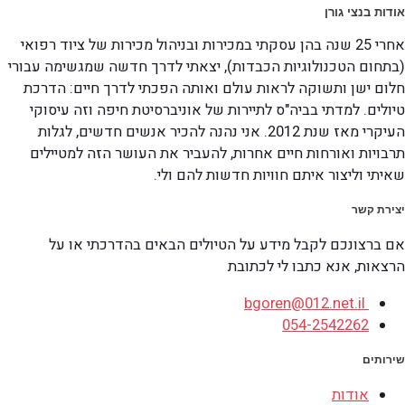
אודות בנצי גורן
אחרי 25 שנה בהן עסקתי במכירות ובניהול מכירות של ציוד רפואי
(בתחום הטכנולוגיות הכבדות), יצאתי לדרך חדשה שמגשימה עבורי
חלום ישן ותשוקה לראות עולם ואותה הפכתי לדרך חיים: הדרכת
טיולים. למדתי בביה"ס לתיירות של אוניברסיטת חיפה וזה עיסוקי
העיקרי מאז שנת 2012. אני נהנה להכיר אנשים חדשים, לגלות
תרבויות ואורחות חיים אחרות, להעביר את העושר הזה למטיילים
שאיתי וליצור איתם חוויות חדשות להם ולי.
יצירת קשר
אם ברצונכם לקבל מידע על הטיולים הבאים בהדרכתי או על
הרצאות, אנא כתבו לי לכתובת
bgoren@012.net.il
054-2542262
שירותים
אודות