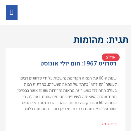
תגית: מהומות
ארה"ב
דטרויט 1967: חום יולי אוגוסט
שנות ה-60 של המאה הקודמת נחשבות על ידי פרשנים רבים
לעשור "הפוליטי" ביותר של המאה העשרים. במדינות רבות
בעולם התחוללו בעשור זה מחאות ומרידות שונות אשר בבסיסן
תמיד עמדה השאיפה לשינויים בתחומים שונים. בארה"ב, היו
שנות ה-60 עשור קשה במיוחד שהניב הרבה מאוד גלי מחאה
אשר על שניים מהם כבר כתבתי כאן בעבר: המהומות בלוס
קרא עוד »