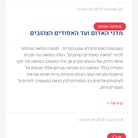
29 באוקטובר 2019
אין תגובות
מוסיקה ואמנות
מדני האדום ועד האפודים הצהובים
בשבועות האחרונים לא שקט בפריס… תנועת המחאה שזכתה
לכינוי "מחאת האפודים הצהובים", החלה כמחאה נגד תכנית
מיסוי הדלק של הנשיא מקרון אך מיד המשיכה כמחאה נגד יוקר
המחייה בכלל. המחאה הזו מוציאה מביתם אלפי אנשים אל
הרחובות ומביאה אתה הצתת מכוניות, ביזת חנויות וגורמת
לעימותים אלימים בין המפגינים לבין כוחות המשטרה. למרות גל
מעצרים נרחב,
קרא עוד »
18 בדצמבר 2018
אין תגובות
ארה"ב