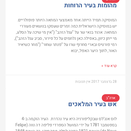
מהומות בעיר הרוחות
המוסיקה תמיד הייתה אחד מאמצעי המחאה היותר פופולריים.
יש במוסיקה הישראלית כמה זמרים שעסקו בנושאים מעוררי
המחאה: אהוד בנאי שר על "עגל הזהב" ("אין מי שיכה על הסלע,
מי ייתן כיוון, באפילה כאן נלחמים על כל פירור, סביב עגל הזהב"),
רמי פורטיס ובארי סחרוף שרו על "פנתר שחור" ("מחר כשיאיר
האור, לתוך היער האפל, יבוא
קרא עוד »
28 בדצמבר 2017
אין תגובות
ארה"ב
אש בעיר המלאכים
לוס אנג'לס שבקליפורניה היא עיר נהדרת. העיר הוקמה ב-4
בספטמבר 1781 על ידי המושל הספרדי פליפה דה נווה (Felipe