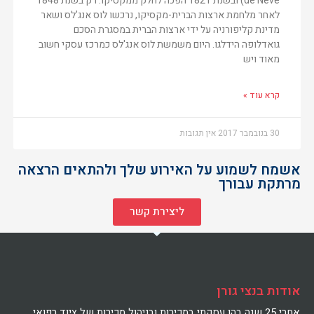
de Neve) ובשנת 1821 הפכה לחלק ממקסיקו. רק בשנת 1848
לאחר מלחמת ארצות הברית-מקסיקו, נרכשו לוס אנג'לס ושאר
מדינת קליפורניה על ידי ארצות הברית במסגרת הסכם
גואדלופה הידלגו. היום משמשת לוס אנג'לס כמרכז עסקי חשוב
מאוד ויש
קרא עוד »
30 בנובמבר 2017
אין תגובות
אשמח לשמוע על האירוע שלך ולהתאים הרצאה
מרתקת עבורך
ליצירת קשר
אודות בנצי גורן
אחרי 25 שנה בהן עסקתי במכירות ובניהול מכירות של ציוד רפואי