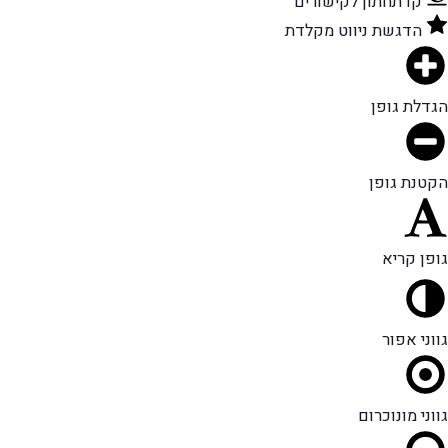
קו תחתון לקישורים
הדגשת ניווט מקלדת
הגדלת גופן
הקטנת גופן
גופן קריא
גווני אפור
גווני מונוכרום