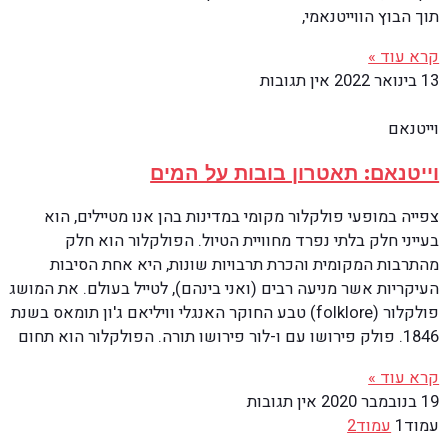
תוך הבוץ הווייטנאמי,
קרא עוד »
13 בינואר 2022
אין תגובות
וייטנאם
וייטנאם: תאטרון בובות על המים
צפייה במופעי פולקלור מקומי במדינות בהן אנו מטיילים, הוא
בעייני חלק בלתי נפרד מחוויית הטיול. הפולקלור הוא חלק
מהתרבות המקומית והכרת תרבויות שונות, היא אחת הסיבות
העיקריות אשר מניעה רבים (ואני בינהם), לטייל בעולם. את המושג
פולקלור (folklore) טבע החוקר האנגלי וויליאם ג'ון תומאס בשנת
1846. פולק פירושו עם ו-לור פירושו תורה. הפולקלור הוא תחום
קרא עוד »
19 בנובמבר 2020
אין תגובות
עמוד
1
עמוד
2