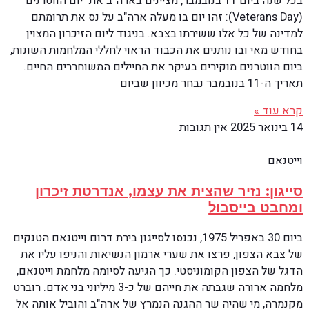
בכל שנה ביום 11 בנובמבר, מציינים בארה"ב את "יום הווטרנים"
(Veterans Day): זהו יום בו מעלה ארה"ב על נס את תרומתם
למדינה של כל אלו ששירתו בצבא. בניגוד ליום הזיכרון המצוין
בחודש מאי ובו נותנים את הכבוד הראוי לחללי המלחמות השונות,
ביום הווטרנים מוקירים בעיקר את החיילים המשוחררים החיים.
תאריך ה-11 בנובמבר נבחר מכיוון שביום
קרא עוד »
14 בינואר 2025
אין תגובות
וייטנאם
סייגון: נזיר שהצית את עצמו, אנדרטת זיכרון
ומחבט בייסבול
ביום 30 באפריל 1975, נכנסו לסייגון בירת דרום וייטנאם הטנקים
של צבא הצפון, פרצו את שערי ארמון הנשיאות והניפו עליו את
הדגל של הצפון הקומוניסטי. כך הגיעה לסיומה מלחמת וייטנאם,
מלחמה ארורה שגבתה את חייהם של כ-3 מיליוני בני אדם. רוברט
מקנמרה, מי שהיה שר ההגנה הנמרץ של ארה"ב והוביל אותה אל