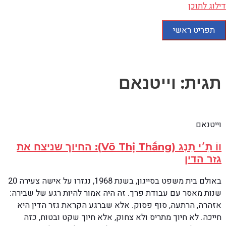
דילוג לתוכן
תפריט ראשי
תגית: וייטנאם
וייטנאם
ווֹ תִ׳י תַנְג (Võ Thị Thắng): החיוך שניצח את
גזר הדין
באולם בית משפט בסייגון, בשנת 1968, נגזרו על אישה צעירה 20
שנות מאסר עם עבודת פרך. זה היה אמור להיות רגע של שבירה:
אזהרה, הרתעה, סוף פסוק. אלא שברגע הקראת גזר הדין היא
חייכה. לא חיוך מתריס ולא צחוק, אלא חיוך שקט ובטוח, כזה