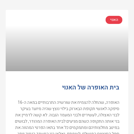
האנוי
בית האופרה של האנוי
האופרה, שהחלה להצמיח את שורשיה התרבותיים במאה ה-16
סיפקה לאנשי תקופת הבארוק בילוי נוצץ שהיה מיועד בעיקר
לבני האצולה, לעשירים ולבני המעמד הגבוה. לא קשה לדמיין את
בני אותה התקופה כשהם מגיעים לבית האופרה המהודר, לבושים
במיטב מחלצותיהם ומתמקמים כל אחד בתאו הפרטי המהווה את
סמל הסטטוס המושלם. לעומתם, נאלצו בני המעמד הנמוך יותר