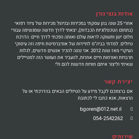
אודות בנצי גורן
אחרי 25 שנה בהן עסקתי במכירות ובניהול מכירות של ציוד רפואי
(בתחום הטכנולוגיות הכבדות), יצאתי לדרך חדשה שמגשימה עבורי
חלום ישן ותשוקה לראות עולם ואותה הפכתי לדרך חיים: הדרכת
טיולים. למדתי בביה"ס לתיירות של אוניברסיטת חיפה וזה עיסוקי
העיקרי מאז שנת 2012. אני נהנה להכיר אנשים חדשים, לגלות
תרבויות ואורחות חיים אחרות, להעביר את העושר הזה למטיילים
שאיתי וליצור איתם חוויות חדשות להם ולי.
יצירת קשר
אם ברצונכם לקבל מידע על הטיולים הבאים בהדרכתי או על
הרצאות, אנא כתבו לי לכתובת
bgoren@012.net.il
054-2542262
שירותים