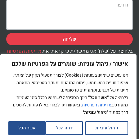
שליחה
בלחיצה על 'שלח' אני מאשר/ת כי קראתי את
מדיניות הפרטיות
ואני מסכימ/ה לעיבוד המידע שנמסר על-ידי בהתאם למדיניות,
לצורך טיפול בפנייתי.
אישור / ניהול עוגיות: שומרים על הפרטיות שלכם
אנו עושים שימוש בעוגיות (Cookies) לצורך תפעול תקין של האתר,
שיפור חוויית המשתמש, ניתוח התנהגות ומעקב סטטיסטי, התאמה
אישית של תכנים, וקמפיינים פרסומיים.
מדיניות הפרטיות
בלחיצה על
"אשר הכל"
הינך מסכים/ה לשימוש בכלל סוגי העוגיות
כמפורט ב
מדיניות הפרטיות
. באפשרותך לבחור באילו עוגיות להסכים
דרך כפתור
"ניהול עוגיות"
.
כל הזכויות שמורות לבנצי גורן © 2022
ניהול עוגיות
דחה הכל
אשר הכל
לקבלת עדכונים
בניית אתרים -