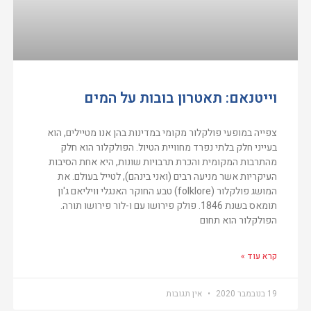
וייטנאם: תאטרון בובות על המים
צפייה במופעי פולקלור מקומי במדינות בהן אנו מטיילים, הוא
בעייני חלק בלתי נפרד מחוויית הטיול. הפולקלור הוא חלק
מהתרבות המקומית והכרת תרבויות שונות, היא אחת הסיבות
העיקריות אשר מניעה רבים (ואני בינהם), לטייל בעולם. את
המושג פולקלור (folklore) טבע החוקר האנגלי וויליאם ג'ון
תומאס בשנת 1846. פולק פירושו עם ו-לור פירושו תורה.
הפולקלור הוא תחום
קרא עוד »
19 בנובמבר 2020
אין תגובות