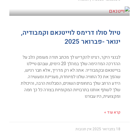
טיול סולו דרימס לוייטנאם וקמבודיה,
ינואר -פברואר 2025
לבנצי היקר, רצינו להקדיש לך מכתב תודה מעומק הלב על
ההדרכה המדהימה שלך במהלך 20 הימים, שבהם טיילנו
בוייטנאם ובקמבודיה. אתה לא רק מדריך, אלא חבר רגיש,
שהפך את כל החוויה שלנו למיוחדת, מעניינת ומעשירה.
הידע הרחב שלך בתחומים השונים, הסבלנות הרבה, והיכולת
שלך לשתף אותנו בתרבויות המקומיות בצורה כל כך חמה
ומקצועית, היו עבורנו
קרא עוד »
18 בפברואר 2025
אין תגובות