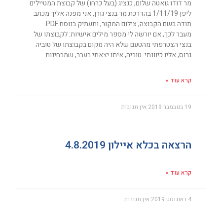
מר דודו גואטה שלום, כנציג (בעל כרחו) של קבוצת המטיילים
ליפן 1/11/19 בהדרכת מר בנצי גורן, אני מפנה אליך מכתב
תודה בשם הקבוצה, צילום המקור, ותעתיק בנוסח PDF.
מעבר לכך, אם יורשה לי מספר מילים אישיות: לקבוצתו של
בנצי הצטרפתי מהטעם שלא היה מקום בקבוצתו של טוביה
גרוס, אליו כיוונתי. טוביה, איתו יצאתי בעבר, שמבחינות
קרא עוד »
19 בנובמבר 2019
אין תגובות
הרצאה בכלא איילון 4.8.2019
קרא עוד »
4 באוגוסט 2019
אין תגובות