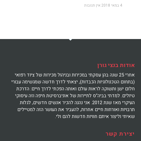
4 במאי 2018
אין תגובות
אודות בנצי גורן
אחרי 25 שנה בהן עסקתי במכירות ובניהול מכירות של ציוד רפואי
(בתחום הטכנולוגיות הכבדות), יצאתי לדרך חדשה שמגשימה עבורי
חלום ישן ותשוקה לראות עולם ואותה הפכתי לדרך חיים: הדרכת
טיולים. למדתי בביה"ס לתיירות של אוניברסיטת חיפה וזה עיסוקי
העיקרי מאז שנת 2012. אני נהנה להכיר אנשים חדשים, לגלות
תרבויות ואורחות חיים אחרות, להעביר את העושר הזה למטיילים
שאיתי וליצור איתם חוויות חדשות להם ולי.
יצירת קשר