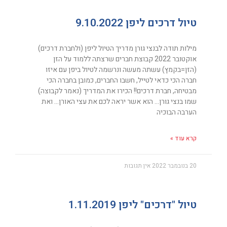
טיול דרכים ליפן 9.10.2022
מילות תודה לבנצי גורן מדריך הטיול ליפן (ולחברת דרכים)
אוקטובר 2022 קבוצת חברים שרצתה ללמוד על הזן
(הזן=בקמץ) עשתה מעשה ונרשמה לטיול ביפן עם איזו
חברה הכי כדאי לטייל, חשבו החברים, כמובן בחברה הכי
מבטיחה, חברת דרכים!! הכירו את המדריך (נאמר לקבוצה)
שמו בנצי גורן… הוא אשר יראה לכם את עצי האורן… ואת
הערבה הבוכיה
קרא עוד »
20 בנובמבר 2022
אין תגובות
טיול "דרכים" ליפן 1.11.2019