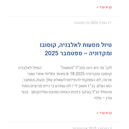
קרא עוד »
11 במרץ 2026
אין תגובות
טיול מסעות לאלבניה, קוסובו
ומקדוניה – ספטמבר 2025
לכב' מר גיא רווה מנכ"ל "מסעות" הטיול לאלבניה
קוסובו ומקדוניה 6-18.2025 מאחר וחליתי אחרי שובי
ארצה, לא הספקתי להתייחס לשאלון שלך וכעת, מסתבר,
הוא נעלם. בכ"ז חשוב לי / לנו שתדע כי היינו מרוצים מאוד
מהטיול הנ"ל בעיקר בזכות הצוות המנצח שליהקתם: בנצי
גורן – מלח
קרא עוד »
3 בנובמבר 2025
אין תגובות