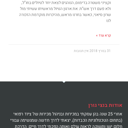
וקציני משטרה בדימוס, הנוהגים לצאת יחד לטיולים בחו"ל,
ולא פעם דרך אש"ת. את ארגון הטיול מראשיתו עשיתי מול
שרון סיאני, כאשר בחרנו מראש, מהיכרות מוקדמת הזכורה
לנו
קרא עוד »
31 במרץ 2018
אין תגובות
אודות בנצי גורן
אחרי 25 שנה בהן עסקתי במכירות ובניהול מכירות של ציוד רפואי
(בתחום הטכנולוגיות הכבדות), יצאתי לדרך חדשה שמגשימה עבורי
חלום ישן ותשוקה לראות עולם ואותה הפכתי לדרך חיים: הדרכת