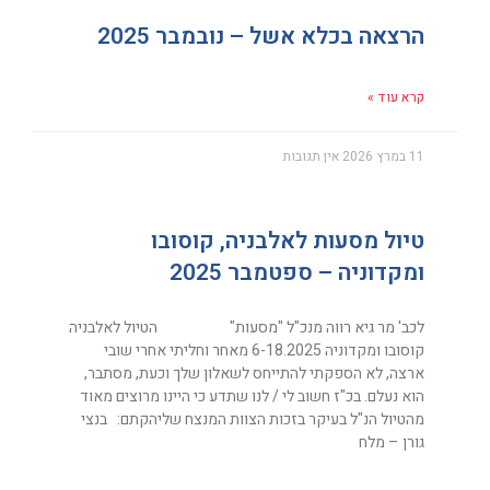
הרצאה בכלא אשל – נובמבר 2025
קרא עוד »
11 במרץ 2026
אין תגובות
טיול מסעות לאלבניה, קוסובו
ומקדוניה – ספטמבר 2025
לכב' מר גיא רווה מנכ"ל "מסעות" הטיול לאלבניה
קוסובו ומקדוניה 6-18.2025 מאחר וחליתי אחרי שובי
ארצה, לא הספקתי להתייחס לשאלון שלך וכעת, מסתבר,
הוא נעלם. בכ"ז חשוב לי / לנו שתדע כי היינו מרוצים מאוד
מהטיול הנ"ל בעיקר בזכות הצוות המנצח שליהקתם: בנצי
גורן – מלח