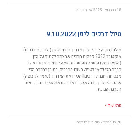
18 בפברואר 2025
אין תגובות
טיול דרכים ליפן 9.10.2022
מילות תודה לבנצי גורן מדריך הטיול ליפן (ולחברת דרכים)
אוקטובר 2022 קבוצת חברים שרצתה ללמוד על הזן
(הזן=בקמץ) עשתה מעשה ונרשמה לטיול ביפן עם איזו
חברה הכי כדאי לטייל, חשבו החברים, כמובן בחברה הכי
מבטיחה, חברת דרכים!! הכירו את המדריך (נאמר לקבוצה)
שמו בנצי גורן… הוא אשר יראה לכם את עצי האורן… ואת
הערבה הבוכיה
קרא עוד »
20 בנובמבר 2022
אין תגובות