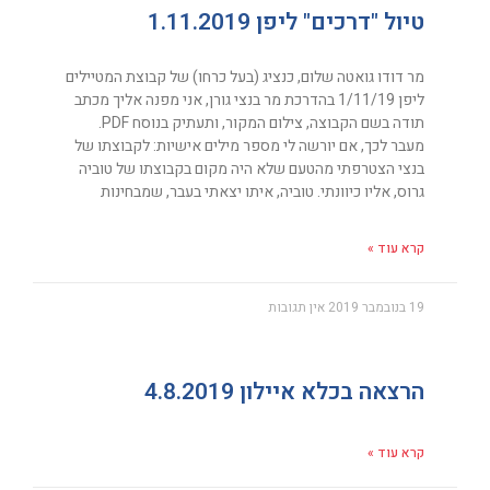
טיול "דרכים" ליפן 1.11.2019
מר דודו גואטה שלום, כנציג (בעל כרחו) של קבוצת המטיילים
ליפן 1/11/19 בהדרכת מר בנצי גורן, אני מפנה אליך מכתב
תודה בשם הקבוצה, צילום המקור, ותעתיק בנוסח PDF.
מעבר לכך, אם יורשה לי מספר מילים אישיות: לקבוצתו של
בנצי הצטרפתי מהטעם שלא היה מקום בקבוצתו של טוביה
גרוס, אליו כיוונתי. טוביה, איתו יצאתי בעבר, שמבחינות
קרא עוד »
19 בנובמבר 2019
אין תגובות
הרצאה בכלא איילון 4.8.2019
קרא עוד »