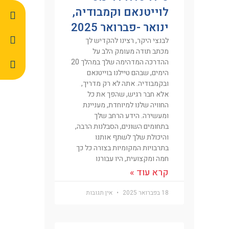
לוייטנאם וקמבודיה,
ינואר -פברואר 2025
לבנצי היקר, רצינו להקדיש לך
מכתב תודה מעומק הלב על
ההדרכה המדהימה שלך במהלך 20
הימים, שבהם טיילנו בוייטנאם
ובקמבודיה. אתה לא רק מדריך,
אלא חבר רגיש, שהפך את כל
החוויה שלנו למיוחדת, מעניינת
ומעשירה. הידע הרחב שלך
בתחומים השונים, הסבלנות הרבה,
והיכולת שלך לשתף אותנו
בתרבויות המקומיות בצורה כל כך
חמה ומקצועית, היו עבורנו
קרא עוד »
18 בפברואר 2025
אין תגובות