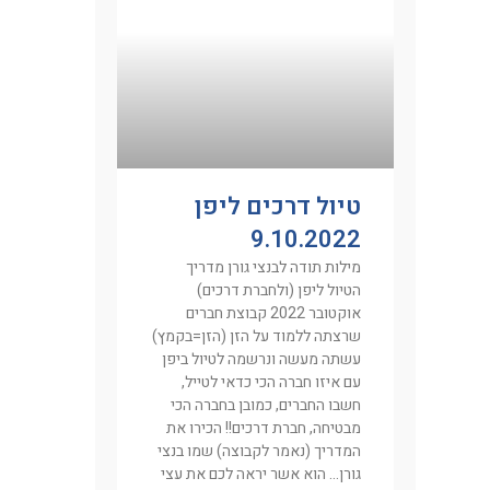
טיול דרכים ליפן
9.10.2022
מילות תודה לבנצי גורן מדריך
הטיול ליפן (ולחברת דרכים)
אוקטובר 2022 קבוצת חברים
שרצתה ללמוד על הזן (הזן=בקמץ)
עשתה מעשה ונרשמה לטיול ביפן
עם איזו חברה הכי כדאי לטייל,
חשבו החברים, כמובן בחברה הכי
מבטיחה, חברת דרכים!! הכירו את
המדריך (נאמר לקבוצה) שמו בנצי
גורן… הוא אשר יראה לכם את עצי