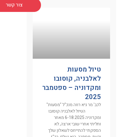
צור קשר
טיול מסעות
לאלבניה, קוסובו
ומקדוניה – ספטמבר
2025
לכב' מר גיא רווה מנכ"ל "מסעות"
הטיול לאלבניה קוסובו
ומקדוניה 6-18.2025 מאחר
וחליתי אחרי שובי ארצה, לא
הספקתי להתייחס לשאלון שלך
וכעת, מסתבר, הוא נעלם. בכ"ז