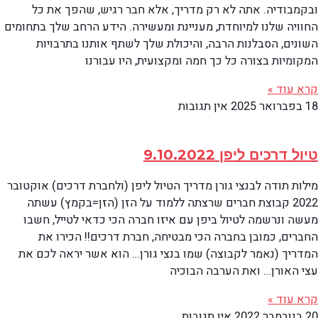
ובקמבודיה. אתה לא רק מדריך, אלא חבר רגיש, שהפך את כל
החוויה שלנו למיוחדת, מעניינת ומעשירה. הידע הרחב שלך בתחומים
השונים, הסבלנות הרבה, והיכולת שלך לשתף אותנו בתרבויות
המקומיות בצורה כל כך חמה ומקצועית, היו עבורנו
קרא עוד »
18 בפברואר 2025
אין תגובות
טיול דרכים ליפן 9.10.2022
מילות תודה לבנצי גורן מדריך הטיול ליפן (ולחברת דרכים) אוקטובר
2022 קבוצת חברים שרצתה ללמוד על הזן (הזן=בקמץ) עשתה
מעשה ונרשמה לטיול ביפן עם איזו חברה הכי כדאי לטייל, חשבו
החברים, כמובן בחברה הכי מבטיחה, חברת דרכים!! הכירו את
המדריך (נאמר לקבוצה) שמו בנצי גורן… הוא אשר יראה לכם את
עצי האורן… ואת הערבה הבוכיה
קרא עוד »
20 בנובמבר 2022
אין תגובות