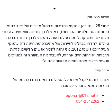
אודות בנצי גורן
אחרי 25 שנה בהן עסקתי במכירות ובניהול מכירות של ציוד רפואי
(בתחום הטכנולוגיות הכבדות), יצאתי לדרך חדשה שמגשימה עבורי
חלום ישן ותשוקה לראות עולם ואותה הפכתי לדרך חיים: הדרכת
טיולים. למדתי בביה"ס לתיירות של אוניברסיטת חיפה וזה עיסוקי
העיקרי מאז שנת 2012. אני נהנה להכיר אנשים חדשים, לגלות
תרבויות ואורחות חיים אחרות, להעביר את העושר הזה למטיילים
שאיתי וליצור איתם חוויות חדשות להם ולי.
יצירת קשר
אם ברצונכם לקבל מידע על הטיולים הבאים בהדרכתי או על
הרצאות, אנא כתבו לי לכתובת
bgoren@012.net.il
054-2542262