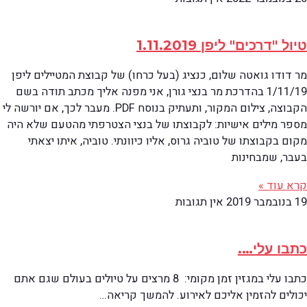
טיול "דרכים" ליפן 1.11.2019
מר דודו גואטה שלום, כנציג (בעל כרחו) של קבוצת המטיילים ליפן
1/11/19 בהדרכת מר בנצי גורן, אני מפנה אליך מכתב תודה בשם
הקבוצה, צילום המקור, ותעתיק בנוסח PDF. מעבר לכך, אם יורשה לי
מספר מילים אישיות: לקבוצתו של בנצי הצטרפתי מהטעם שלא היה
מקום בקבוצתו של טוביה גרוס, אליו כיוונתי. טוביה, איתו יצאתי
בעבר, שמבחינות
קרא עוד »
19 בנובמבר 2019
אין תגובות
כתבו עלי….
כתבו עלי במגזין זמן מקומי: 8 מרצים על טיולים בעולם שגם אתם
יכולים להזמין אליכם לאירוע. להמשך קריאה…