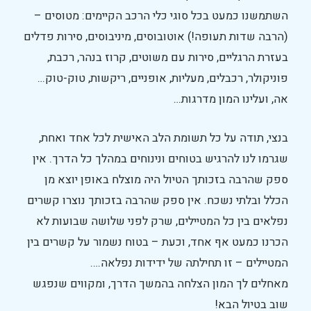
השתמשנו כמעט בכל סוגי כלי הרכב הקיימים: מטוסים –
(הרבה שדות תעופה!) אוטובוסים, מיניבוסים, סירות פדלים
בעזרת הרגליים, סירות עם משוטים, קרוז בנהר, רכבת,
פוניקולר, רכבלים, מעליות, אופניים, ריקשות, טוק-טוק…
אה, ועלינו המון מדרגות…
בנצי, תודה על כל תשומת הלב האישית לכל אחד ואחת,
שגרמו לנו להרגיש בטוחים ונינוחים במהלך כל הדרך. אין
ספק שהרבה בזכותך הטיול היה מוצלח באופן יוצא מן
הכלל ובלתי נשכח. אין ספק שהרבה בזכותך נוצרו קשרים
נפלאים בין כל המטיילים, שרק לפני שלושה שבועות לא
הכרנו כמעט אף אחד, וכעת – בטוח נשמור על קשרים בין
המטיילים – זו תחילתה של ידידות נפלאה….
מאחלים לך המון הצלחה בהמשך הדרך, ומקווים שנפגש
שוב בטיול הבא!