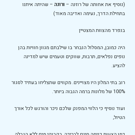
(נוסיף את אחותה של רוזנה –
ורונה
– שהיתה איתנו
בתחילת הדרך, נעימה ואדיבה מאוד)
בנפרד מהצוות המצטיין
היה כמובן, המסלול הנבחר בו שילבתם מגוון חוויות בהן
נופים נפלאים, תרבות, שווקים וטעמים שיש למדינה
להציע.
רוב בתי המלון היו מצויינים. מקווים שתצליחו בעתיד לסגור
100% של מלונות ברמה הגבוה ביותר.
ועוד נוסיף כי הלווי המפנק שלכם ניכר והורגש לכל אורך
הטיול,
כמו הצעות כניסה חינם לבריכה, בקבוקי מים ללא הגבלה