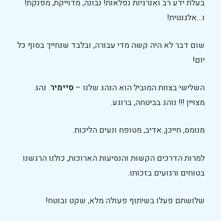
בעלת ידע רב ואנרגיות נפלאות! נבונה, מדוייקת, מפנקת!
ו…אלגנטית!
שום דבר לא היה קשה מדי עבורה, ובלבד שנחייך בסוף כל
יום!
השלישי בצוות המוביל הוא הנהג שלנו –
סיימיר
. נהג
מצויין !!! נוהג בביטחה, ברוגע.
מנומס, חייכן, אדיב, מטופח ונעים הליכות.
למרות הדרכים הקשות והנסיעות הארוכות, כולנו הרגשנו
בטוחים ורגועים בזכותו.
שלושתם פעלו בשיתוף פעולה מלא, שקט ובוטח!