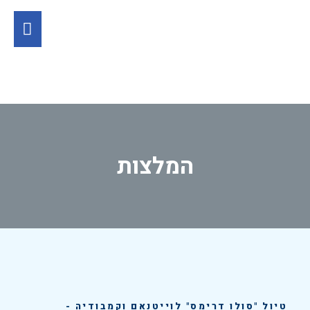
המלצות
טיול "סולו דרימס" לוייטנאם וקמבודיה -