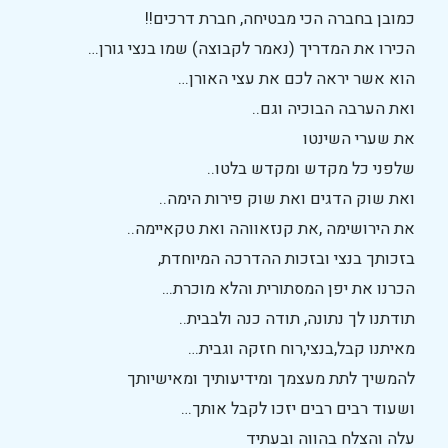
כמובן בחברה הכי מבטיחה, חברת דרכים!!
הכירו את המדריך (נאמר לקבוצה) שמו בנצי גורן…
הוא אשר יראה לכם את עצי האורן…
ואת הערבה הבוכיה וגם..
את שערי השינטו
שלפני כל מקדש ומקדש בלטו..
ואת שוק הדגים ואת שוק פירות הימה..
את הירושימה ,את קנזאווהה ואת טקאיימה..
בזכותך בנצי ובזכות ההדרכה המיוחדת,
הכרנו את יפן המסתורית והלא מוכרת…
תודתנו לך נתונה, תודה כנה ולבבית..
מאיתנו קבל,בנצי,רוח חזקה וגבית…
להמשיך לתת מעצמך ומידיעותיך ומאישיותך
ושעוד רבים רבים יזכו לקבל אותך…
עלה והצלח בהווה ובעתיד