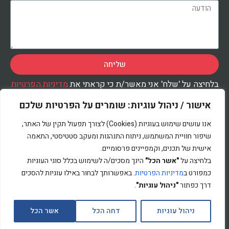
שליחה
בלחיצה על 'שלח' אני מאשר/ת כי קראתי את
מדיניות הפרטיות
ואני מסכימ/ה לעיבוד המידע שנמסר על-ידי בהתאם למדיניות,
לצורך טיפול בפנייתי.
אישור / ניהול עוגיות: שומרים על הפרטיות שלכם
אנו עושים שימוש בעוגיות (Cookies) לצורך תפעול תקין של האתר,
שיפור חוויית המשתמש, ניתוח התנהגות ומעקב סטטיסטי, התאמה
אישית של תכנים, וקמפיינים פרסומיים.
מדיניות הפרטיות
בלחיצה על
"אשר הכל"
הינך מסכים/ה לשימוש בכלל סוגי העוגיות
כמפורט ב
מדיניות הפרטיות
. באפשרותך לבחור באילו עוגיות להסכים
דרך כפתור
"ניהול עוגיות"
.
כל הזכויות שמורות לבנצי גורן © 2022
ניהול עוגיות
דחה הכל
אשר הכל
לקבלת עדכונים
בניית אתרים -