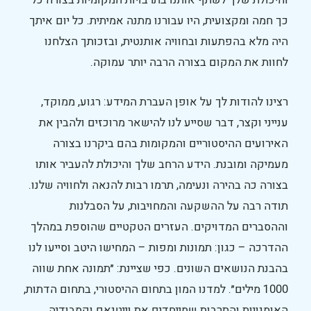
והיכולת שלך לשתף אותנו בתרבויות המקומיות בצורה כל
כך חמה ומקצועית, היו עבורנו מתנה אמיתית. כל יום איתך
היה מלא בהפתעות ובחוויה אותנטית, ובזכותך הצלחנו
לחוות את המקום בצורה הרבה יותר עמוקה.
רצינו להודות לך על אופן העברת המידע: רגוע, ממוקד,
ענייני וקצר, דבר שסייע לנו להישאר מרוכזים ולהבין את
האירועים ההיסטוריים והמקומות בהם ביקרנו בצורה
מעמיקה ומובנת. הידע הרחב שלך והיכולת להעביר אותו
בצורה כה בהירה ונעימה, תרמו רבות להנאה ולחוויה שלנו.
תודה רבה על ההשקעה והמחויבות, על הסבלנות
וההסברים המדויקים. העזרים הטקטיים שהוספת במהלך
ההדרכה – כגון: תמונות ומפות – המחישו היטב וסייעו לנו
בהבנת הנושאים השונים. כפי שציינת: ״תמונה אחת שווה
1000 מילים״. למדנו המון בתחום ההיסטורי, בתחום הדתות,
האומנויות והתרבות שמייחדים את וייטנאם וקמבודיה.