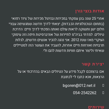
אודות בנצי גורן
אחרי 25 שנה בהן עסקתי במכירות ובניהול מכירות של ציוד רפואי
(בתחום הטכנולוגיות הכבדות), יצאתי לדרך חדשה שמגשימה עבורי
חלום ישן ותשוקה לראות עולם ואותה הפכתי לדרך חיים: הדרכת
טיולים. למדתי בביה"ס לתיירות של אוניברסיטת חיפה וזה עיסוקי
העיקרי מאז שנת 2012. אני נהנה להכיר אנשים חדשים, לגלות
תרבויות ואורחות חיים אחרות, להעביר את העושר הזה למטיילים
שאיתי וליצור איתם חוויות חדשות להם ולי.
יצירת קשר
אם ברצונכם לקבל מידע על הטיולים הבאים בהדרכתי או על
הרצאות, אנא כתבו לי לכתובת
bgoren@012.net.il
054-2542262
שירותים