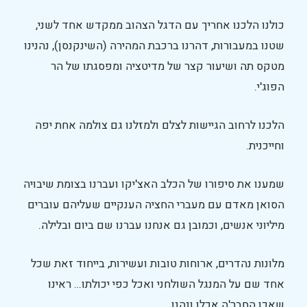
כולנו הלכנו אחריך עם הדגל הצהוב ממקדש אחד לשני,
שטנו במעבורות, דהרנו ברכבת המהירה (השינקנסן), נהנינו
מטקס תה ושיעור קצר של מדיטציה ומפסגתו של הר
הפוג'י.
הלכנו לרחוב הגיישות לצלם ולמזלנו גם צולמה אחת יפה
וחייכנית.
שמענו את סיפורו של הכלב האצ'יקו ועברנו בצומת שיבויה
הסואן מאדם עם מעברי החציה הענקיים שעליהם עוברים
מיליוני אנשים, וכמובן גם אנחנו עברנו שם ביום ובלילה.
מלונות נהדרים, ארוחות טובות ועשירות, בייחוד זאת שכל
אחד שם על המנגל השולחני ואכל כפי יכולתו… ראינו
שאכן החבר'ה אכלו ונהנו.