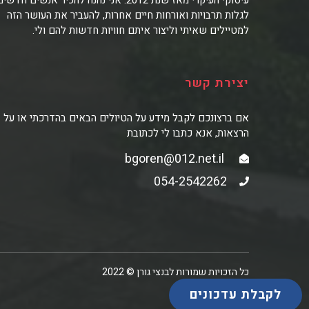
עיסוקי העיקרי מאז שנת 2012. אני נהנה להכיר אנשים חדשי
לגלות תרבויות ואורחות חיים אחרות, להעביר את העושר הזה
למטיילים שאיתי וליצור איתם חוויות חדשות להם ולי.
יצירת קשר
אם ברצונכם לקבל מידע על הטיולים הבאים בהדרכתי או על
הרצאות, אנא כתבו לי לכתובת
bgoren@012.net.il
054-2542262
כל הזכויות שמורות לבנצי גורן © 2022
לקבלת עדכונים