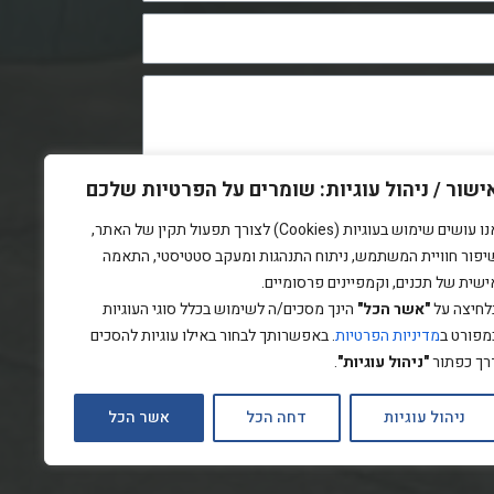
ישור / ניהול עוגיות: שומרים על הפרטיות שלכם
ה
אנו עושים שימוש בעוגיות (Cookies) לצורך תפעול תקין של האתר,
ל 'שלח' אני מאשר/ת כי קראתי את
מדיניות
יפור חוויית המשתמש, ניתוח התנהגות ומעקב סטטיסטי, התאמה
אני מסכימ/ה לעיבוד המידע שנמסר על-ידי
ישית של תכנים, וקמפיינים פרסומיים.
יניות, לצורך טיפול בפנייתי.
לחיצה על
"אשר הכל"
הינך מסכים/ה לשימוש בכלל סוגי העוגיות
מפורט ב
מדיניות הפרטיות
. באפשרותך לבחור באילו עוגיות להסכים
רך כפתור
"ניהול עוגיות"
.
ניהול עוגיות
דחה הכל
אשר הכל
בניית אתרים -