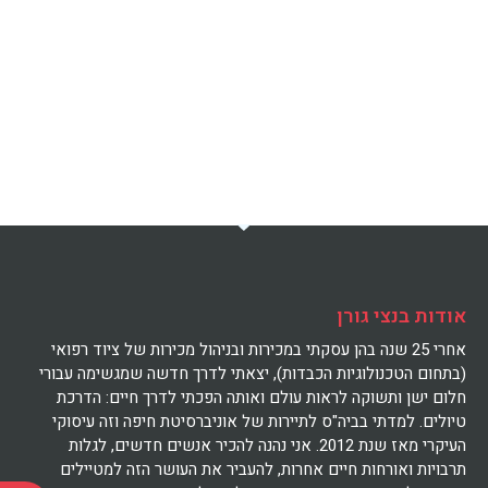
אודות בנצי גורן
אחרי 25 שנה בהן עסקתי במכירות ובניהול מכירות של ציוד רפואי
(בתחום הטכנולוגיות הכבדות), יצאתי לדרך חדשה שמגשימה עבורי
חלום ישן ותשוקה לראות עולם ואותה הפכתי לדרך חיים: הדרכת
טיולים. למדתי בביה"ס לתיירות של אוניברסיטת חיפה וזה עיסוקי
העיקרי מאז שנת 2012. אני נהנה להכיר אנשים חדשים, לגלות
תרבויות ואורחות חיים אחרות, להעביר את העושר הזה למטיילים